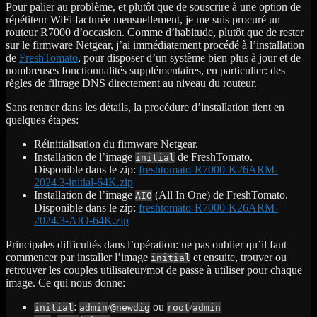
Pour palier au problème, et plutôt que de souscrire à une option de
répétiteur WiFi facturée mensuellement, je me suis procuré un
routeur R7000 d’occasion. Comme d’habitude, plutôt que de rester
sur le firmware Netgear, j’ai immédiatement procédé à l’installation
de
FreshTomato
, pour disposer d’un système bien plus à jour et de
nombreuses fonctionnalités supplémentaires, en particulier: des
règles de filtrage DNS directement au niveau du routeur.
Sans rentrer dans les détails, la procédure d’installation tient en
quelques étapes:
Réinitialisation du firmware Netgear.
Installation de l’image
de FreshTomato.
initial
Disponible dans le zip:
freshtomato-R7000-K26ARM-
2024.3-initial-64K.zip
Installation de l’image
(All In One) de FreshTomato.
AIO
Disponible dans le zip:
freshtomato-R7000-K26ARM-
2024.3-AIO-64K.zip
Principales difficultés dans l’opération: ne pas oublier qu’il faut
commencer par installer l’image
et ensuite, trouver ou
initial
retrouver les couples utilisateur/mot de passe à utiliser pour chaque
image. Ce qui nous donne:
:
/
ou
/
initial
admin
@newdig
root
admin