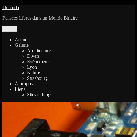
Aller
Unicoda
au
Pensées Libres dans un Monde Binaire
contenu
Menu
Accueil
Galerie
Architecture
Divers
Evénements
Lyon
Nature
Strasbourg
À propos
Liens
Sites et blogs