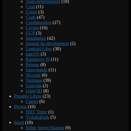
Auto-hébergement
(18)
Cmd
(11)
Cobol
(3)
Code
(47)
Configuration
(27)
Crypto
(16)
GCP
(3)
Installation
(42)
Journal du développeur
(2)
Logiciel Libre
(30)
macOS
(3)
Raspberry Pi
(11)
Réseau
(8)
Sauvegarde
(11)
Sécurité
(6)
Terminal
(39)
Unicoda
(2)
Unity3D
(8)
Pensées Libres
(23)
Carnet
(6)
Projets
(10)
HIIT Timer
(1)
YtAutoDark
(5)
Sport
(10)
Inline Speed Skating
(9)