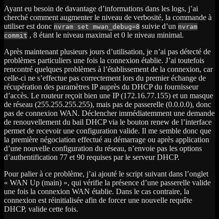
Ayant eu besoin de davantage d’informations dans les logs, j’ai
cherché comment augmenter le niveau de verbosité, la commande à
utiliser est donc
suivie d’un
nvram set mwan_debug=8
nvram
, 8 étant le niveau maximal et 0 le niveau minimal.
commit
Après maintenant plusieurs jours d’utilisation, je n’ai pas détecté de
problèmes particuliers une fois la connexion établie. J’ai toutefois
rencontré quelques problèmes à l’établissement de la connexion, car
celle-ci ne s’effectue pas correctement lors du premier échange de
récupération des paramètres IP auprès du DHCP du fournisseur
d’accès. Le routeur reçoit bien une IP (172.16.77.155) et un masque
de réseau (255.255.255.255), mais pas de passerelle (0.0.0.0), donc
pas de connexion WAN. Déclencher immédiatemment une demande
de renouvellement du bail DHCP via le bouton renew de l’interface
permet de recevoir une configuration valide. Il me semble donc que
la première négociation effectué au démarrage ou après application
d’une nouvelle configuration du réseau, n’envoie pas les options
d’authentification 77 et 90 requises par le serveur DHCP.
Pour palier à ce problème, j’ai ajouté le script suivant dans l’onglet
« WAN Up (main) », qui vérifie la présence d’une passerelle valide
une fois la connexion WAN établie. Dans le cas contraire, la
connexion est réinitialisée afin de forcer une nouvelle requête
DHCP, valide cette fois.