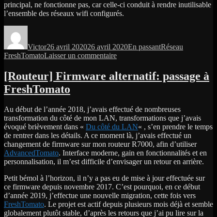
principal, ne fonctionne pas, car celle-ci conduit à rendre inutilisable
l’ensemble des réseaux wifi configurés.
Auteur
Publié
Format
Catégories
Étiquettes
le
Victor
26 avril 2020
26 avril 2020
En passant
Réseau
sur
FreshTomato
Laisser un commentaire
FreshTomato
v2020.2
[Routeur] Firmware alternatif: passage à
FreshTomato
Au début de l’année 2018, j’avais effectué de nombreuses
transformation du côté de mon LAN, transformations que j’avais
évoqué brièvement dans «
Du côté du LAN
« , s’en prendre le temps
de rentrer dans les détails. A ce moment là, j’avais effectué un
changement de firmware sur mon routeur R7000, afin d’utiliser
AdvancedTomato
. Interface moderne, gain en fonctionnalités et en
personnalisation, il m’est difficile d’envisager un retour en arrière.
Petit bémol à l’horizon, il n’y a pas eu de mise à jour effectuée sur
ce firmware depuis novembre 2017. C’est pourquoi, en ce début
d’année 2019, j’effectue une nouvelle migration, cette fois vers
FreshTomato
. Le projet est actif depuis plusieurs mois déjà et semble
globalement plutôt stable, d’après les retours que j’ai pu lire sur la