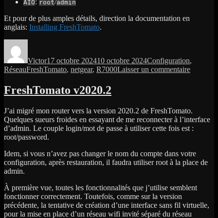
:
/
AIO
root
admin
Et pour de plus amples détails, direction la documentation en
anglais:
Installing FreshTomato
.
Auteur
Publié
Catégories
le
Victor
17 octobre 2024
10 octobre 2024
Configuration
,
Étiquettes
sur
Réseau
FreshTomato
,
netgear
,
R7000
Laisser un commentaire
Déploie
d’un
FreshTomato v2020.2
routeur
R7000
J’ai migré mon router vers la version 2020.2 de FreshTomato.
suppléme
Quelques sueurs froides en essayant de me reconnecter à l’interface
sous
d’admin. Le couple login/mot de passe à utiliser cette fois est :
FreshTo
root/password.
Idem, si vous n’avez pas changer le nom du compte dans votre
configuration, après restauration, il faudra utiliser root à la place de
admin.
À première vue, toutes les fonctionnalités que j’utilise semblent
fonctionner correctement. Toutefois, comme sur la version
précédente, la tentative de création d’une interface sans fil virtuelle,
pour la mise en place d’un réseau wifi invité séparé du réseau