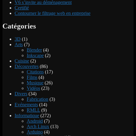
V6 s’invite au déménagement
Certifié
Contourner le filtrage web en entreprise
Catégories
3D
(1)
Arts
(7)
Blender
(4)
Inkscape
(2)
Cuisine
(2)
Découvertes
(86)
Citations
(17)
Films
(4)
Musique
(26)
Vidéos
(23)
Divers
(34)
Fabrication
(3)
Evénements
(14)
RMLL
(9)
Informatique
(272)
Android
(7)
Arch Linux
(13)
Arduino
(4)