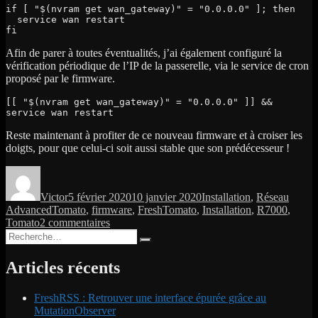
if [ "$(nvram get wan_gateway)" = "0.0.0.0" ]; then

  service wan restart

fi
Afin de parer à toutes éventualités, j’ai également configuré la
vérification périodique de l’IP de la passerelle, via le service de cron
proposé par le firmware.
[[ "$(nvram get wan_gateway)" = "0.0.0.0" ]] && 
service wan restart
Reste maintenant à profiter de ce nouveau firmware et à croiser les
doigts, pour que celui-ci soit aussi stable que son prédécesseur !
Auteur
Publié
Catégories
Étique
le
Victor
5 février 2020
10 janvier 2020
Installation
,
Réseau
AdvancedTomato
,
firmware
,
FreshTomato
,
Installation
,
R7000
,
sur
Tomato
2 commentaires
Recherche
[Routeur]
Recherche
pour :
Firmware
alternatif:
Articles récents
passage
à
FreshRSS : Retrouver une interface épurée grâce au
FreshTomato
MutationObserver