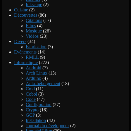
Inkscape
(2)
Cuisine
(2)
Découvertes
(86)
Citations
(17)
Films
(4)
Musique
(26)
Vidéos
(23)
Divers
(34)
Fabrication
(3)
Evénements
(14)
RMLL
(9)
Informatique
(272)
Android
(7)
Arch Linux
(13)
Arduino
(4)
Auto-hébergement
(18)
Cmd
(11)
Cobol
(3)
Code
(47)
Configuration
(27)
Crypto
(16)
GCP
(3)
Installation
(42)
Journal du développeur
(2)
Logiciel Libre
(30)