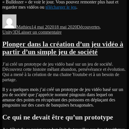
« Bulldozer » de voir le jour. Vous pouvez remonter plus haut et
regarder mes vidéos ou
télécharger le jeu
.
Auteur
Publié
Catégories
le
Mathieu
14 mai 2020
18 mai 2020
Découvertes
,
sur
Unity3D
Laisser un commentaire
Histoire
de
Plonger dans la création d’un jeu vidéo à
Bulldozer
partir d’un simple jeu de société
:
Un
jeu
J’ai créé un prototype de jeu vidéo basé sur un jeu de société.
pour
Découvrez cette histoire mêlant abandon, persévérance et évolution.
Android
Qui a mené à la création de ma chaine Youtube et à un besoin de
réalisé
partage.
avec
Unity
Il y a quelques mois j’ai créé un prototype de jeu vidéo basé sur un
jeu de société que j’apprécie nommé pingouin dans lequel on
amasse des points en récupérant des poissons en déplaçant des
pingouins sur des cases de banquises hexagonales.
Ce qui ne devait être qu’un prototype