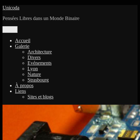
Aller
Unicoda
au
Pensées Libres dans un Monde Binaire
contenu
Menu
Accueil
Galerie
Architecture
Divers
Evénements
Lyon
Nature
Strasbourg
À propos
Liens
Sites et blogs