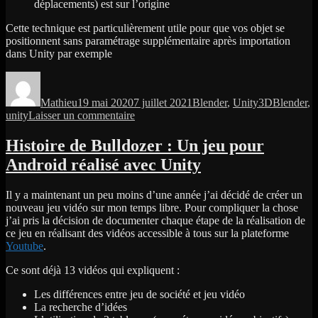
déplacements) est sur l’origine
Cette technique est particulièrement utile pour que vos objet se
positionnent sans paramétrage supplémentaire après importation
dans Unity par exemple
Auteur
Publié
Catégories
Étiquettes
le
Mathieu
19 mai 2020
7 juillet 2021
Blender
,
Unity3D
Blender
,
sur
unity
Laisser un commentaire
Blender
:
Histoire de Bulldozer : Un jeu pour
Modifier
Android réalisé avec Unity
le
centre
d’un
Il y a maintenant un peu moins d’une année j’ai décidé de créer un
objet
nouveau jeu vidéo sur mon temps libre. Pour compliquer la chose
(version
j’ai pris la décision de documenter chaque étape de la réalisation de
2.80
ce jeu en réalisant des vidéos accessible à tous sur la plateforme
et
Youtube
.
supérieures)
Ce sont déjà 13 vidéos qui expliquent :
Les différences entre jeu de société et jeu vidéo
La recherche d’idées