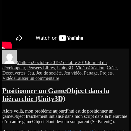
Auteur
Publié
Catégories
le
Mathieu
2 octobre 2019
2 octobre 2019
Journal du
Étiquettes
développeur
,
Pensées Libres
,
Unity3D
,
Vidéos
Création
,
Créer
,
Découvertes
,
Jeu
,
Jeu de société
,
Jeu vidéo
,
Partage
,
Projets
,
sur
Vidéos
Laisser un commentaire
Plonger
dans
Positionner un GameObject dans la
la
hiérarchie (Unity3D)
création
d’un
jeu
Alors voilà, mon problème aujourd’hui est de positionner un
vidéo
gameObject fraichement initialisé dans mon script dans la hiérarchie
à
d’un autre gameObject étant devenu son parent (SetParent()).
partir
d’un