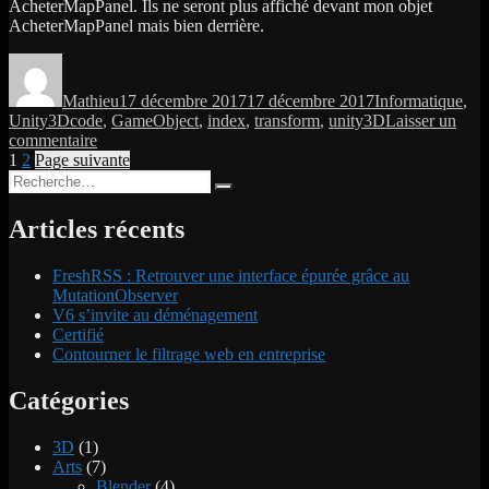
AcheterMapPanel. Ils ne seront plus affiché devant mon objet
AcheterMapPanel mais bien derrière.
Auteur
Publié
Catégories
le
Mathieu
17 décembre 2017
17 décembre 2017
Informatique
,
Étiquettes
Unity3D
code
,
GameObject
,
index
,
transform
,
unity3D
Laisser un
sur
commentaire
Pagination
Page
Page
Positionner
1
2
Page suivante
Recherche
un
des
Recherche
pour :
GameObject
publications
dans
Articles récents
la
hiérarchie
FreshRSS : Retrouver une interface épurée grâce au
(Unity3D)
MutationObserver
V6 s’invite au déménagement
Certifié
Contourner le filtrage web en entreprise
Catégories
3D
(1)
Arts
(7)
Blender
(4)