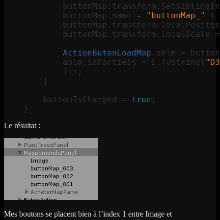
buttonMap
.
transform
.
SetSiblingIn
buttonMap
.
name
=
"
buttonMap_
"
+
buttonMap
.
transform
.
localPositio
buttonMap
.
transform
.
localScale
=
ActionButonLoadMap
ablm
=
button
ablm
.
idPartieIs
=
i
.
ToString
(
"
D3
i
++;
}
buttonIsCharged
=
true
;
Le résultat :
Mes boutons se placent bien à l’index 1 entre Image et