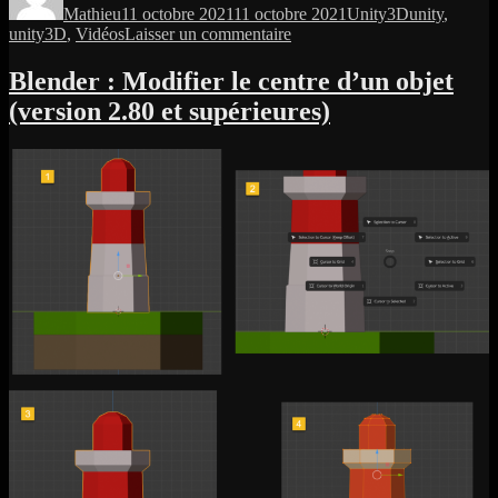
Mathieu
11 octobre 2021
11 octobre 2021
Unity3D
unity
,
sur
unity3D
,
Vidéos
Laisser un commentaire
Unity
:
Blender : Modifier le centre d’un objet
Résolution
(version 2.80 et supérieures)
d’un
problème
d’affichage
entre
deux
objets
possédant
des
shaders
transparents