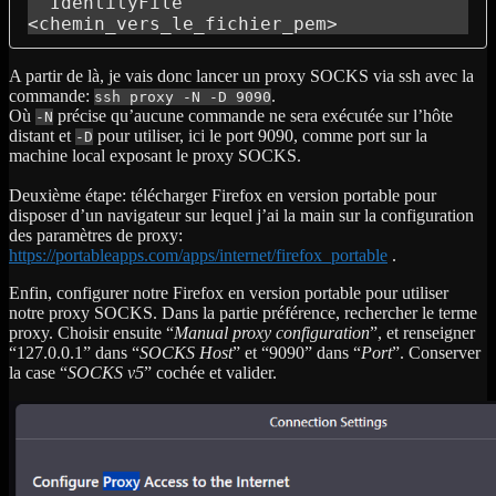
  IdentityFile 
<chemin_vers_le_fichier_pem>
A partir de là, je vais donc lancer un proxy SOCKS via ssh avec la
commande:
.
ssh proxy -N -D 9090
Où
précise qu’aucune commande ne sera exécutée sur l’hôte
-N
distant et
pour utiliser, ici le port 9090, comme port sur la
-D
machine local exposant le proxy SOCKS.
Deuxième étape: télécharger Firefox en version portable pour
disposer d’un navigateur sur lequel j’ai la main sur la configuration
des paramètres de proxy:
https://portableapps.com/apps/internet/firefox_portable
.
Enfin, configurer notre Firefox en version portable pour utiliser
notre proxy SOCKS. Dans la partie préférence, rechercher le terme
proxy. Choisir ensuite “
Manual proxy configuration
”, et renseigner
“127.0.0.1” dans “
SOCKS Host
” et “9090” dans “
Port
”. Conserver
la case “
SOCKS v5
” cochée et valider.