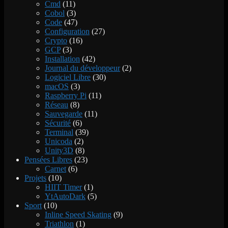
Cmd
(11)
Cobol
(3)
Code
(47)
Configuration
(27)
Crypto
(16)
GCP
(3)
Installation
(42)
Journal du développeur
(2)
Logiciel Libre
(30)
macOS
(3)
Raspberry Pi
(11)
Réseau
(8)
Sauvegarde
(11)
Sécurité
(6)
Terminal
(39)
Unicoda
(2)
Unity3D
(8)
Pensées Libres
(23)
Carnet
(6)
Projets
(10)
HIIT Timer
(1)
YtAutoDark
(5)
Sport
(10)
Inline Speed Skating
(9)
Triathlon
(1)