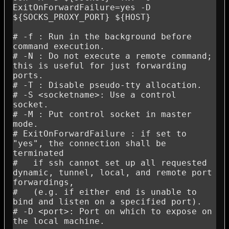
ExitOnForwardFailure=yes -D 
${SOCKS_PROXY_PORT} ${HOST}

# -f : Run in the background before 
command execution.

# -N : Do not execute a remote command; 
this is useful for just forwarding 
ports.

# -T : Disable pseudo-tty allocation.

# -S <socketname>: Use a control 
socket.

# -M : Put control socket in master 
mode.

# ExitOnForwardFailure : if set to 
"yes", the connection shall be 
terminated 

#   if ssh cannot set up all requested 
dynamic, tunnel, local, and remote port 
forwardings,

#   (e.g. if either end is unable to 
bind and listen on a specified port).

# -D <port>: Port on which to expose on 
the local machine.
