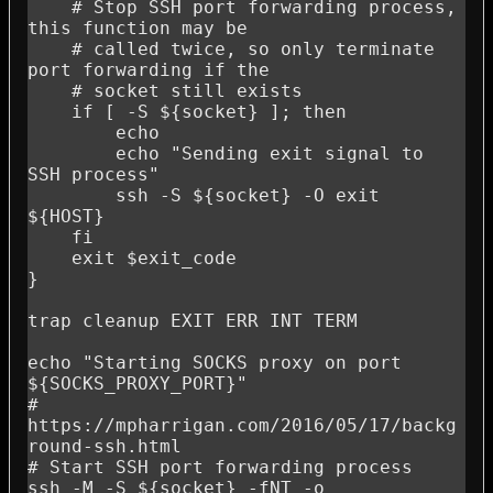
    # Stop SSH port forwarding process, 
this function may be

    # called twice, so only terminate 
port forwarding if the

    # socket still exists

    if [ -S ${socket} ]; then

        echo

        echo "Sending exit signal to 
SSH process"

        ssh -S ${socket} -O exit 
${HOST}

    fi

    exit $exit_code

}

trap cleanup EXIT ERR INT TERM

echo "Starting SOCKS proxy on port 
${SOCKS_PROXY_PORT}"

# 
https://mpharrigan.com/2016/05/17/backg
round-ssh.html

# Start SSH port forwarding process

ssh -M -S ${socket} -fNT -o 