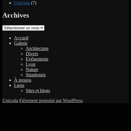
Unicoda
(7)
Archives
Archives
Accueil
Galerie
Architecture
Divers
Evénements
Lyon
Nature
Strasbourg
À propos
Liens
Sites et blogs
Unicoda
Fièrement propulsé par WordPress