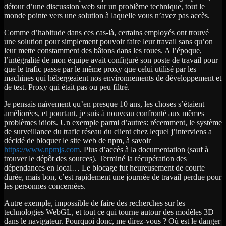
détour d’une discussion web sur un problème technique, tout le
monde pointe vers une solution à laquelle vous n’avez pas accès.
Comme d’habitude dans ces cas-là, certains employés ont trouvé
une solution pour simplement pouvoir faire leur travail sans qu’on
leur mette constamment des bâtons dans les roues. A l’époque,
l’intégralité de mon équipe avait configuré son poste de travail pour
que le trafic passe par le même proxy que celui utilisé par les
machines qui hébergeaient nos environnements de développement et
de test. Proxy qui était pas ou peu filtré.
Je pensais naïvement qu’en presque 10 ans, les choses s’étaient
améliorées, et pourtant, je suis à nouveau confronté aux mêmes
problèmes idiots. Un exemple parmi d’autres: récemment, le système
de surveillance du trafic réseau du client chez lequel j’interviens a
décidé de bloquer le site web de npm, à savoir
https://www.npmjs.com
. Plus d’accès à la documentation (sauf à
trouver le dépôt des sources). Terminé la récupération des
dépendances en local… Le blocage fut heureusement de courte
durée, mais bon, c’est rapidement une journée de travail perdue pour
les personnes concernées.
Autre exemple, impossible de faire des recherches sur les
technologies WebGL, et tout ce qui tourne autour des modèles 3D
dans le navigateur. Pourquoi donc, me direz-vous ? Où est le danger