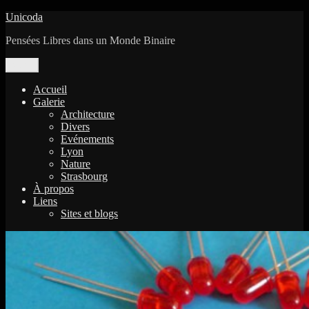
Aller
Unicoda
au
Pensées Libres dans un Monde Binaire
contenu
Menu
Accueil
Galerie
Architecture
Divers
Evénements
Lyon
Nature
Strasbourg
À propos
Liens
Sites et blogs