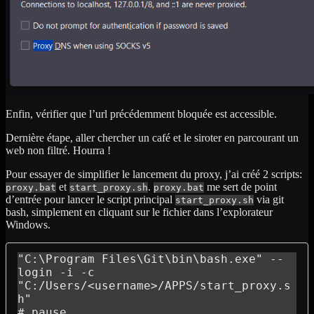
Enfin, vérifier que l’url précédemment bloquée est accessible.
Dernière étape, aller chercher un café et le siroter en parcourant un
web non filtré. Hourra !
Pour essayer de simplifier le lancement du proxy, j’ai créé 2 scripts:
et
.
me sert de point
proxy.bat
start_proxy.sh
proxy.bat
d’entrée pour lancer le script principal
via git
start_proxy.sh
bash, simplement en cliquant sur le fichier dans l’explorateur
Windows.
"C:\Program Files\Git\bin\bash.exe" --
login -i -c 
"C:/Users/<username>/APPS/start_proxy.s
h"

# pause