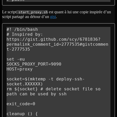
Le script
est quant à lui une copie inspirée d’un
start_proxy.sh
script partagé au détour d’un
gist
.
#! /bin/bash

# Inspired by: 
https://gist.github.com/scy/6781836?
permalink_comment_id=2777535#gistcommen
t-2777535

set -eu

SOCKS_PROXY_PORT=9090

HOST=proxy

socket=$(mktemp -t deploy-ssh-
socket.XXXXXX)

rm ${socket} # delete socket file so 
path can be used by ssh

exit_code=0

cleanup () {
