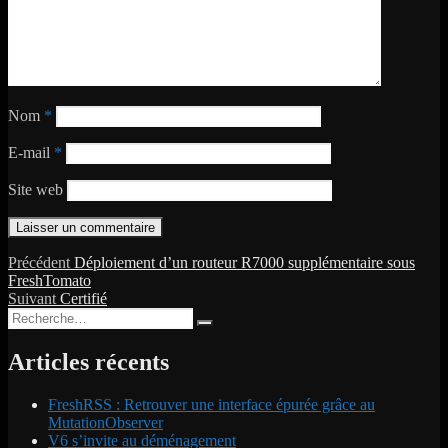
Nom
*
E-mail
*
Site web
Navigation
Publication
Précédent
Déploiement d’un routeur R7000 supplémentaire sous
précédente :
FreshTomato
de
Publication
Suivant
Certifié
l’article
Recherche
suivante :
Recherche
pour :
Articles récents
FreshRSS : Retrouver une interface épurée grâce au
MutationObserver
V6 s’invite au déménagement