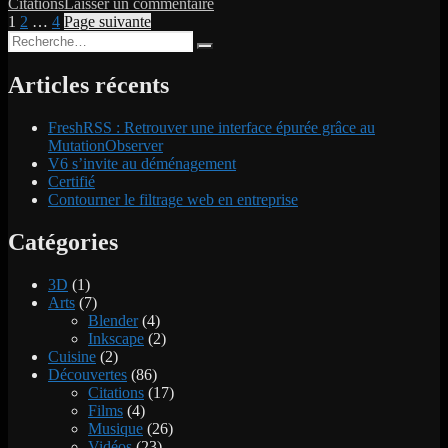
sur
Citations
Laisser un commentaire
Pagination
Page
Page
Page
Citation
1
2
…
4
Page suivante
Recherche
[13]
des
Recherche
pour :
–
publications
Abbé
Articles récents
Sieyès
FreshRSS : Retrouver une interface épurée grâce au
MutationObserver
V6 s’invite au déménagement
Certifié
Contourner le filtrage web en entreprise
Catégories
3D
(1)
Arts
(7)
Blender
(4)
Inkscape
(2)
Cuisine
(2)
Découvertes
(86)
Citations
(17)
Films
(4)
Musique
(26)
Vidéos
(23)