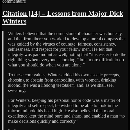
sur
commentaire
Citation
[15]
Citation [14] – Lessons from Major Dick
–
Winters
Amos
Burton
Winters believed that the cornerstone of character was honesty,
and that from there you worked to develop a moral compass that
was guided by the virtues of courage, fairness, consistency,
selflessness, and respect for your fellow men. He felt that
integrity was paramount as well, noting that “it is easier to do the
right thing when everyone is looking,” but “more difficult to do
what you should do when you are alone.”
To these core values, Winters added his own ascetic precepts,
choosing to abstain from canoodling with women, drinking
alcohol (he was a lifelong teetotaler), and, as we shall see,
swearing.
For Winters, keeping his personal honor code was a matter of
integrity and self-respect; he wished to be able to look in the
mirror and hold his head high. He also believed that moral
excellence kept the mind pure and sharp, and enabled a man “to
make decisions quickly and correctly.”