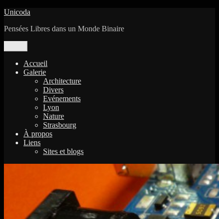
Aller
Unicoda
au
Pensées Libres dans un Monde Binaire
contenu
Menu
Accueil
Galerie
Architecture
Divers
Evénements
Lyon
Nature
Strasbourg
À propos
Liens
Sites et blogs