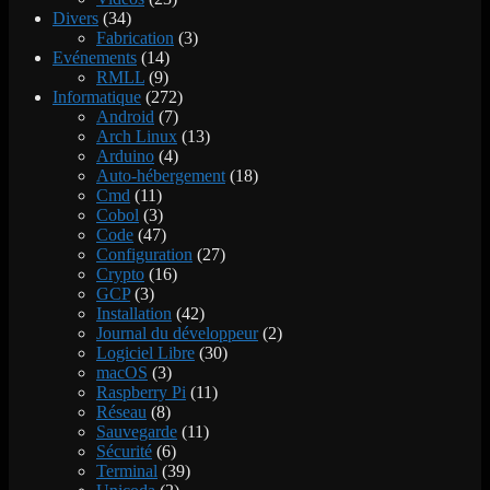
Divers
(34)
Fabrication
(3)
Evénements
(14)
RMLL
(9)
Informatique
(272)
Android
(7)
Arch Linux
(13)
Arduino
(4)
Auto-hébergement
(18)
Cmd
(11)
Cobol
(3)
Code
(47)
Configuration
(27)
Crypto
(16)
GCP
(3)
Installation
(42)
Journal du développeur
(2)
Logiciel Libre
(30)
macOS
(3)
Raspberry Pi
(11)
Réseau
(8)
Sauvegarde
(11)
Sécurité
(6)
Terminal
(39)