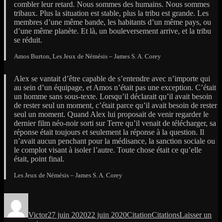
combler leur retard. Nous sommes des humains. Nous sommes
tribaux. Plus la situation est stable, plus la tribu est grande. Les
membres d’une même bande, les habitants d’un même pays, ou
d’une même planète. Et là, un bouleversement arrive, et la tribu
se réduit.
Amos Burton, Les Jeux de Némésis – James S. A. Corey
Alex se vantait d’être capable de s’entendre avec n’importe qui
au sein d’un équipage, et Amos n’était pas une exception. C’était
un homme sans sous-texte. Lorsqu’il déclarait qu’il avait besoin
de rester seul un moment, c’était parce qu’il avait besoin de rester
seul un moment. Quand Alex lui proposait de venir regarder le
dernier film néo-noir sorti sur Terre qu’il venait de télécharger, sa
réponse était toujours et seulement la réponse à la question. Il
n’avait aucun penchant pour la médisance, la sanction sociale ou
le complot visant à isoler l’autre. Toute chose était ce qu’elle
était, point final.
Les Jeux de Némésis – James S. A. Corey
Auteur
Publié
Format
Catégories
le
Victor
27 juin 2020
22 juin 2020
Citation
Citations
Laisser un