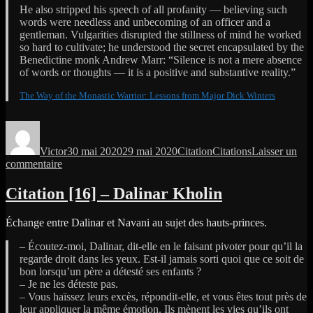
He also stripped his speech of all profanity — believing such
words were needless and unbecoming of an officer and a
gentleman. Vulgarities disrupted the stillness of mind he worked
so hard to cultivate; he understood the secret encapsulated by the
Benedictine monk Andrew Marr: “Silence is not a mere absence
of words or thoughts — it is a positive and substantive reality.”
The Way of the Monastic Warrior: Lessons from Major Dick Winters
Auteur
Publié
Format
Catégories
le
Victor
30 mai 2020
29 mai 2020
Citation
Citations
Laisser un
sur
commentaire
Citation
[14]
Citation [16] – Dalinar Kholin
–
Lessons
Échange entre Dalinar et Navani au sujet des hauts-princes.
from
Major
– Écoutez-moi, Dalinar, dit-elle en le faisant pivoter pour qu’il la
Dick
regarde droit dans les yeux. Est-il jamais sorti quoi que ce soit de
Winters
bon lorsqu’un père a détesté ses enfants ?
– Je ne les déteste pas.
– Vous haïssez leurs excès, répondit-elle, et vous êtes tout près de
leur appliquer la même émotion. Ils mènent les vies qu’ils ont