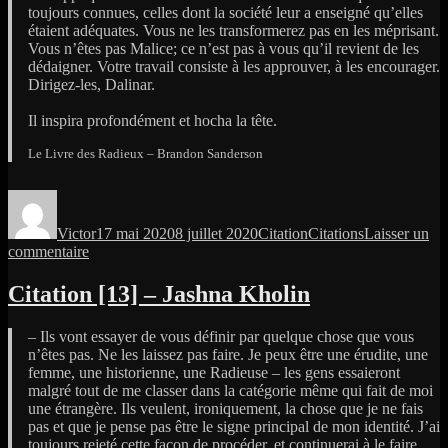
toujours connues, celles dont la société leur a enseigné qu’elles
étaient adéquates. Vous ne les transformerez pas en les méprisant.
Vous n’êtes pas Malice; ce n’est pas à vous qu’il revient de les
dédaigner. Votre travail consiste à les approuver, à les encourager.
Dirigez-les, Dalinar.
Il inspira profondément et hocha la tête.
Le Livre des Radieux – Brandon Sanderson
Auteur
Publié
Format
Catégories
le
Victor
17 mai 2020
8 juillet 2020
Citation
Citations
Laisser un
sur
commentaire
Citation
[16]
Citation [13] – Jashna Kholin
–
Dalinar
– Ils vont essayer de vous définir par quelque chose que vous
Kholin
n’êtes pas. Ne les laissez pas faire. Je peux être une érudite, une
femme, une historienne, une Radieuse – les gens essaieront
malgré tout de me classer dans la catégorie même qui fait de moi
une étrangère. Ils veulent, ironiquement, la chose que je ne fais
pas et que je pense pas être le signe principal de mon identité. J’ai
toujours rejeté cette façon de procéder, et continuerai à le faire.