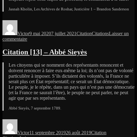
Jasnah Kholin, Les Archives de Roshar, Justicière 1 – Brandon Sanderson
Auteur
Publié
Format
Catégories
le
Victor
9 mai 2020
7 juillet 2021
Citation
Citations
Laisser un
sur
commentaire
Citation
[13]
Citation [13] – Abbé Sieyès
–
Jashna
Les citoyens qui se nomment des représentants renoncent et
Kholin
doivent renoncer à faire eux-même la loi; ils n’ont pas de volonté
particulière à imposer. S’ils dictaient des volontés, la France ne
serait plus cet État représentatif; ce serait un État démocratique.
Le peuple, je le répète, dans un pays qui n’est pas une démocratie
(et la France ne saurait l’être), le peuple ne peut parler, ne peut
agir que par ses représentants.
Abbé Sieyès, 7 septembre 1789.
Auteur
Publié
Format
Catégories
le
Victor
11 septembre 2019
26 août 2019
Citation