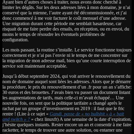
Ayant bien d’autres choses à traiter, nous avons donc cherché à
limiter les dégâts. Sur les deux adresses liées à mon domaine, je n’ai
conservé que la mienne, l’autre ayant été décommissionnée, et j’ai
donc commencé à me voir facturer le coût mensuel d’une adresse.
Une migration durant cette période me semblait hasardeuse, car
risquait de me faire perdre des emails, en réception, ou en envoi, du
moins le temps de résoudre les éventuels problèmes de
configuration.
Les mois passant, la routine s’installe. Le service fonctionne toujours
correctement et je n’ai pas l’envie ni le temps de me concentrer sur
la migration de mon adresse mail, bien qu’une courte interruption de
service soit maintenant acceptable.
Jusqu’à début septembre 2024, qui voit arriver le renouvellement du
nom de domaine auquel sont liées les adresses. Alors que je démarre
la procédure, le prix du renouvellement d’un .fr pour un an s’affiche:
30 euros et des brouettes. J’avais bien vu passer un document listant
les augmentations de tarifs, mais celle-ci m’avait échappé… Une
nouvelle fois, on sent que la politique tarifaire a changé après le
rachat par un groupe d’investissement en 2019 : il faut que le fric
rentre ! (Lire à ce sujet «
Gandi, passe de « no bullshit » à « bait
and switch » ?
» chez linuxfr) A une semaine de la date d’expiration,
j’hésite quelques instants. Rester encore un an et consentir à me faire
racketter, le temps de trouver une autre solution, ou entamer une