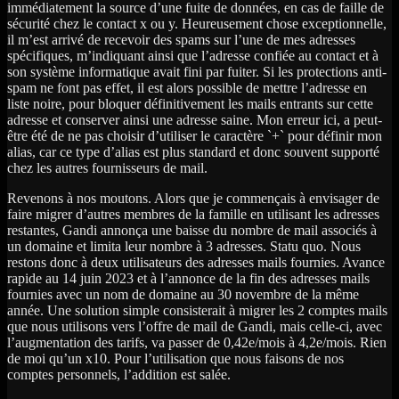
immédiatement la source d’une fuite de données, en cas de faille de
sécurité chez le contact x ou y. Heureusement chose exceptionnelle,
il m’est arrivé de recevoir des spams sur l’une de mes adresses
spécifiques, m’indiquant ainsi que l’adresse confiée au contact et à
son système informatique avait fini par fuiter. Si les protections anti-
spam ne font pas effet, il est alors possible de mettre l’adresse en
liste noire, pour bloquer définitivement les mails entrants sur cette
adresse et conserver ainsi une adresse saine. Mon erreur ici, a peut-
être été de ne pas choisir d’utiliser le caractère `+` pour définir mon
alias, car ce type d’alias est plus standard et donc souvent supporté
chez les autres fournisseurs de mail.
Revenons à nos moutons. Alors que je commençais à envisager de
faire migrer d’autres membres de la famille en utilisant les adresses
restantes, Gandi annonça une baisse du nombre de mail associés à
un domaine et limita leur nombre à 3 adresses. Statu quo. Nous
restons donc à deux utilisateurs des adresses mails fournies. Avance
rapide au 14 juin 2023 et à l’annonce de la fin des adresses mails
fournies avec un nom de domaine au 30 novembre de la même
année. Une solution simple consisterait à migrer les 2 comptes mails
que nous utilisons vers l’offre de mail de Gandi, mais celle-ci, avec
l’augmentation des tarifs, va passer de 0,42e/mois à 4,2e/mois. Rien
de moi qu’un x10. Pour l’utilisation que nous faisons de nos
comptes personnels, l’addition est salée.