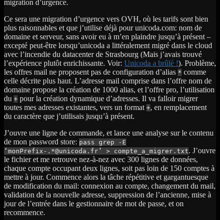
migration d’urgence.
Ce sera une migration d’urgence vers OVH, où les tarifs sont bien
plus raisonnables et que j’utilise déjà pour unicoda.com: nom de
domaine et serveur, sans avoir eu à m’en plaindre jusqu’à présent –
excepté peut-être lorsqu’unicoda a littéralement migré dans le cloud
avec l’incendie du datacenter de Strasbourg (Mais j’avais trouvé
l’expérience plutôt enrichissante. Voir:
Unicoda a brûlé !
). Problème,
les offres mail ne proposent pas de configuration d’alias
comme
*
celle décrite plus haut. L’adresse mail comprise dans l’offre nom de
domaine propose la création de 1000 alias, et l’offre pro, l’utilisation
du
pour la création dynamique d’adresses. Il va falloir migrer
+
toutes mes adresses existantes, vers un format
, en remplacement
+
du caractère que j’utilisais jusqu’à présent.
J’ouvre une ligne de commande, et lance une analyse sur le contenu
de mon password store:
pass grep -E
. J’ouvre
‘monPrefix-.*@unicoda.fr’ > compte_a_migrer.txt
le fichier et me retrouve nez-à-nez avec 300 lignes de données,
chaque compte occupant deux lignes, soit pas loin de 150 comptes à
mettre à jour. Commence alors la tâche répétitive et gargantuesque
de modification du mail: connexion au compte, changement du mail,
validation de la nouvelle adresse, suppression de l’ancienne, mise à
jour de l’entrée dans le gestionnaire de mot de passe, et on
recommence.