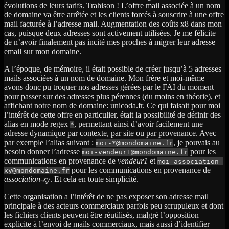
évolutions de leurs tarifs. Trahison ! L’offre mail associée à un nom
de domaine va être arrêtée et les clients forcés à souscrire à une offre
mail facturée à l’adresse mail. Augmentation des coûts x8 dans mon
cas, puisque deux adresses sont activement utilisées. Je me félicite
de n’avoir finalement pas incité mes proches à migrer leur adresse
email sur mon domaine.
A l’époque, de mémoire, il était possible de créer jusqu’à 5 adresses
mails associées à un nom de domaine. Mon frère et moi-même
avons donc pu troquer nos adresses gérées par le FAI du moment
pour passer sur des adresses plus pérennes (du moins en théorie), et
affichant notre nom de domaine: unicoda.fr. Ce qui faisait pour moi
l’intérêt de cette offre en particulier, était la possibilité de définir des
alias en mode regex
, permettant ainsi d’avoir facilement une
*
adresse dynamique par contexte, par site ou par provenance. Avec
par exemple l’alias suivant :
, je pouvais au
moi-*@mondomaine.fr
besoin donner l’adresse
pour les
moi-vendeur1@mondomaine.fr
communications en provenance de
vendeur1
et
moi-association-
pour les communications en provenance de
xy@mondomaine.fr
association-xy
. Et cela en toute simplicité.
Cette organisation a l’intérêt de ne pas exposer son adresse mail
principale à des acteurs commerciaux parfois peu scrupuleux et dont
les fichiers clients peuvent être réutilisés, malgré l’opposition
explicite à l’envoi de mails commerciaux, mais aussi d’identifier