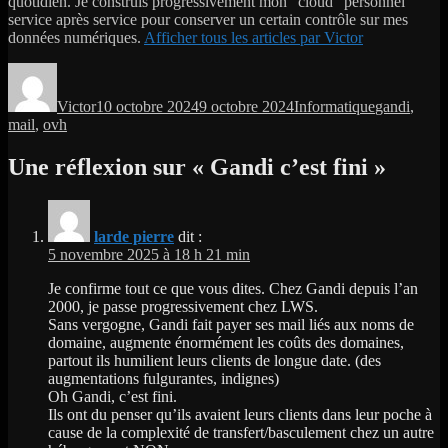
quotidien. Je construis progressivement mon "cloud" personnel
service après service pour conserver un certain contrôle sur mes
données numériques.
Afficher tous les articles par Victor
Auteur
Publié
Catégories
Étiquettes
le
Victor
10 octobre 2024
9 octobre 2024
Informatique
gandi
,
mail
,
ovh
Une réflexion sur « Gandi c’est fini »
larde pierre
dit :
5 novembre 2025 à 18 h 21 min
Je confirme tout ce que vous dites. Chez Gandi depuis l’an
2000, je passe progressivement chez LWS.
Sans vergogne, Gandi fait payer ses mail liés aux noms de
domaine, augmente énormément les coûts des domaines,
partout ils humilient leurs clients de longue date. (des
augmentations fulgurantes, indignes)
Oh Gandi, c’est fini.
Ils ont du penser qu’ils avaient leurs clients dans leur poche à
cause de la complexité de transfert/basculement chez un autre