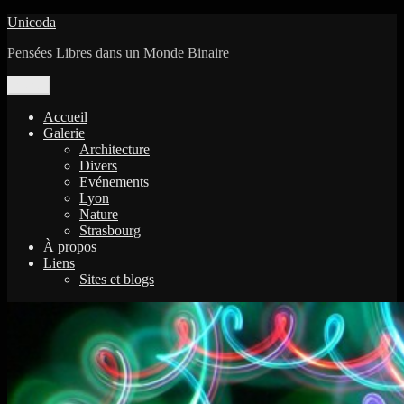
Aller
Unicoda
au
Pensées Libres dans un Monde Binaire
contenu
Menu
Accueil
Galerie
Architecture
Divers
Evénements
Lyon
Nature
Strasbourg
À propos
Liens
Sites et blogs