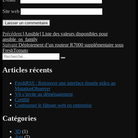
Site web
Navigation
Publication
Précédent
[Ansible] Liste des valeurs disponibles pour
précédente :
ansible_os_family
de
Publication
Suivant
Déploiement d’un routeur R7000 supplémentaire sous
l’article
suivante :
FreshTomato
Recherche
Recherche
pour :
Articles récents
FreshRSS : Retrouver une interface épurée grâce au
MutationObserver
V6 s’invite au déménagement
Certifié
Contourner le filtrage web en entreprise
Catégories
3D
(1)
Arts
(7)