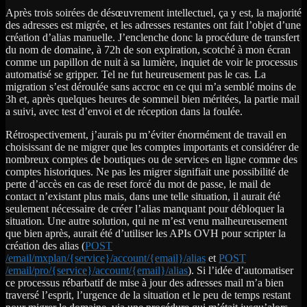
Après trois soirées de désœuvrement intellectuel, ça y est, la majorité
des adresses est migrée, et les adresses restantes ont fait l’objet d’une
création d’alias manuelle. J’enclenche donc la procédure de transfert
du nom de domaine, à 72h de son expiration, scotché à mon écran
comme un papillon de nuit à sa lumière, inquiet de voir le processus
automatisé se gripper. Tel ne fut heureusement pas le cas. La
migration s’est déroulée sans accroc en ce qui m’a semblé moins de
3h et, après quelques heures de sommeil bien méritées, la partie mail
a suivi, avec test d’envoi et de réception dans la foulée.
Rétrospectivement, j’aurais pu m’éviter énormément de travail en
choisissant de ne migrer que les comptes importants et considérer de
nombreux comptes de boutiques ou de services en ligne comme des
comptes historiques. Ne pas les migrer signifiait une possibilité de
perte d’accès en cas de reset forcé du mot de passe, le mail de
contact n’existant plus mais, dans une telle situation, il aurait été
seulement nécessaire de créer l’alias manquant pour débloquer la
situation. Une autre solution, qui ne m’est venu malheureusement
que bien après, aurait été d’utiliser les APIs OVH pour scripter la
création des alias (
POST
/email/mxplan/{service}/account/{email}/alias
et
POST
/email/pro/{service}/account/{email}/alias
). Si l’idée d’automatiser
ce processus rébarbatif de mise à jour des adresses mail m’a bien
traversé l’esprit, l’urgence de la situation et le peu de temps restant