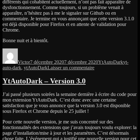
différents qui cohabitent actuellement, n’ont pas fait apparaître de
dysfonctionnement. Comme toujours, si un problème venait à
apparaître, n’hésitez pas à me le signaler sur Github ou en
commentaire. Je termine en vous annonçant que cette version 3.1.0
est déjà disponible pour Firefox et en attente de validation pour
Chrome.
Bonne nuit et à bientôt.
Auteur
Publié
Catégories
Étiquett
le
Victor
7 décembre 2020
7 décembre 2020
YtAutoDark
yt-
sur
auto-dark
,
ytAutoDark
Laisser un commentaire
YtAutoDark
–
YtAutoDark – Version 3.0
Quelques
mots
J’ai passé plusieurs soirées la semaine dernière à écrire du code pour
sur
mon extension YtAutoDark. C’est donc avec une certaine
la
satisfaction que je vous annonce que la version 3.0 est disponible
version
sous Firefox et Chrome depuis le 25 juillet !
3.1
Pour cette nouvelle version, je me suis concentré sur des
fonctionnalités des extensions que j’avais toujours voulu explorer: la
page d’installation/mise à jour et les paramètres. C’est désormais
chose faite. L’événement qui a justifié une nouvelle version pour cet