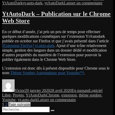
Étiquettes
sur
YtAutoDark
yt-auto-dark
,
ytAutoDark
Laisser un commentaire
YtAuto
–
YtAutoDark – Publication sur le Chrome
Publica
Web Store
de
la
version
En ce début d’année, j’ai pris un peu de temps pour effectuer
2
quelques modifications cosmétiques sur l’extension YtAutodark
publiée en octobre sur Firefox et que j’avais présenté dans l’article
[Extension Firefox] yt-auto-dark
. Ajout d’une icône relativement
simple, gestion des langues dans un dossier dédié et modification
d’autres propriétés du manifest de l’extension pour pouvoir la
publier également dans le Chrome Web Store.
L’extension est donc dès à présent disponible pour Chrome sous le
nom
Thème Sombre Automatique pour Youtube™
.
Auteur
Publié
Format
Catégories
le
Victor
29 janvier 2020
28 avril 2020
En passant
Logiciel
Étiquettes
Libre
,
Projets
,
YtAutoDark
Chrome
,
extension
,
thème sombre
,
sur
Youtube
,
yt-auto-dark
Laisser un commentaire
Pagination
Page
Page
YtAutoDark
1
2
Page suivante
Recherche
–
des
Recherche
pour :
Publication