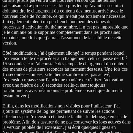
du site, je suis parvenu à une nouvelle version qui me semble
satisfaisante. Le processus est bien plus lent qu’avant car celui-ci
doit attendre le chargement du contenu des menus, arrivé avec le
nouveau code de Youtube, ce qui n’était pas totalement nécessaire.
J’ai également ralenti un peu l’enchaînement des étapes du
processus d’activation du thème sombre, il n’est pas impossible que
je le diminue ou le supprime complètement dans les prochaines
semaines, une fois que j’aurais l’assurance de la stabilité de cette
version.
Côté modification, j’ai également allongé le temps pendant lequel
l’extension tente de procéder au changement, celui-ci passe de 10 à
15 secondes, car j’ai constaté des temps de chargement du contenu
des menus de plusieurs secondes au moment des tests. Une fois ces
15 secondes écoulées, si le thème sombre n’est pas activé,
l’extension repasse sur l’ancienne manière de réaliser l’activation
avec une fenêtre de 10 secondes (celle-ci étant toujours
fonctionnelle, avec néanmoins le problème cosmétique du menu
restant ouvert).
Enfin, dans les modifications non visibles pour l’utilisateur, j’ai
ajouté un système de log me permettant de suivre les actions
effectuées par l’extension et ainsi de faciliter le débogage en cas de
problème. Afin de s’assurer de ne pas conserver les logs activés dans
la version publiée de l’extension, j’ai écrit quelques lignes en
NodeJs, pour vérifier l’état d’activation des logs et faire échouer