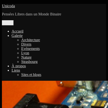
Aller
Unicoda
au
Pensées Libres dans un Monde Binaire
contenu
Menu
Accueil
Galerie
Architecture
Divers
Evénements
Lyon
Nature
Strasbourg
À propos
Liens
Sites et blogs