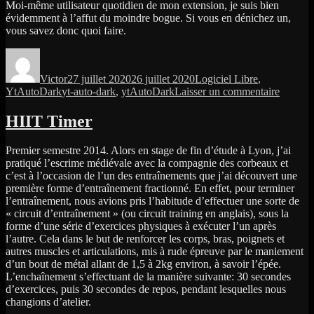
Moi-même utilisateur quotidien de mon extension, je suis bien
évidemment à l’affut du moindre bogue. Si vous en dénichez un,
vous savez donc quoi faire.
Auteur
Publié
Catégories
le
Victor
27 juillet 2020
26 juillet 2020
Logiciel Libre
,
Étiquettes
sur
YtAutoDark
yt-auto-dark
,
ytAutoDark
Laisser un commentaire
YtAuto
–
HIIT Timer
Version
3.0
Premier semestre 2014. Alors en stage de fin d’étude à Lyon, j’ai
pratiqué l’escrime médiévale avec la compagnie des corbeaux et
c’est à l’occasion de l’un des entraînements que j’ai découvert une
première forme d’entraînement fractionné. En effet, pour terminer
l’entraînement, nous avions pris l’habitude d’effectuer une sorte de
« circuit d’entraînement » (ou circuit training en anglais), sous la
forme d’une série d’exercices physiques à exécuter l’un après
l’autre. Cela dans le but de renforcer les corps, bras, poignets et
autres muscles et articulations, mis à rude épreuve par le maniement
d’un bout de métal allant de 1,5 à 2kg environ, à savoir l’épée.
L’enchaînement s’effectuant de la manière suivante: 30 secondes
d’exercices, puis 30 secondes de repos, pendant lesquelles nous
changions d’atelier.