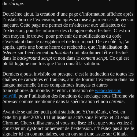
du
storage
.
Deuxième ajout, la création d’une page d’information affichée après
l’installation de l’extension, ou après sa mise à jour en cas de version
majeure. Cette page me permet de m’adresser aux utilisateurs de
l’extension, pour les informer des changements effectués. C’est un
bon moyen, je trouve, pour prévenir de modifications du code
s’exécutant dans le navigateur et de leur impact. De ce côté là, j’ai
appris, après une bonne heure de recherche, que l’initialisation du
listener
sur l’événement
onInstalled
doit absolument être effectué
dans le
background script
et non dans le
content script
. Ce qui est
plutôt logique une fois que l’on connaît la solution.
Derniers ajouts, invisible ou presque, c’est la traduction de toutes les
chaînes de caractères en français, afin de fournir l’extension dans ma
langue maternelle à mes compatriotes français et autres
francophones du monde. Et enfin, utilisation de
webextension
polyfill
, pour l’utilisation des fonctions de stockage sous Chrome via
browser
comme mentionné dans la spécification et non
chrome
.
Avant de se quitter, petit point statistique. YtAutoDark, c’est, en
cette fin juillet 2020, 141 utilisateurs actifs sous Firefox et 23 sous
Chrome. Chers utilisateurs, si vous me lisez ici et que vous veniez à
constater un dysfonctionnement de l’extension, n’hésitez pas à me le
signaler ici en commentaires, ou en ouvrant une issue sur Github.