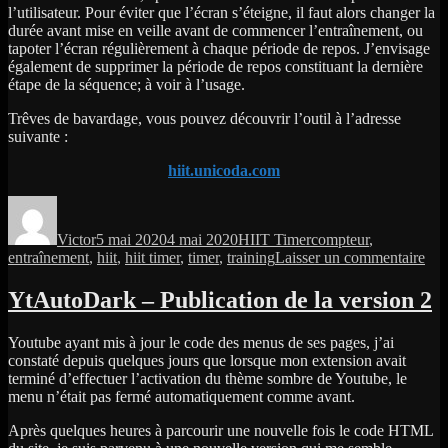
l’utilisateur. Pour éviter que l’écran s’éteigne, il faut alors changer la
durée avant mise en veille avant de commencer l’entraînement, ou
tapoter l’écran régulièrement à chaque période de repos. J’envisage
également de supprimer la période de repos constituant la dernière
étape de la séquence; à voir à l’usage.
Trêves de bavardage, vous pouvez découvrir l’outil à l’adresse
suivante :
hiit.unicoda.com
Auteur
Publié
Catégories
Étiquettes
le
Victor
5 mai 2020
4 mai 2020
HIIT Timer
compteur
,
sur
entraînement
,
hiit
,
hiit timer
,
timer
,
training
Laisser un commentaire
HII
Tim
YtAutoDark – Publication de la version 2
Youtube ayant mis à jour le code des menus de ses pages, j’ai
constaté depuis quelques jours que lorsque mon extension avait
terminé d’effectuer l’activation du thème sombre de Youtube, le
menu n’était pas fermé automatiquement comme avant.
Après quelques heures à parcourir une nouvelle fois le code HTML