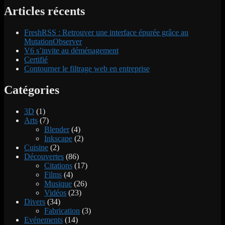
publications
sur
Articles récents
le
Chrome
FreshRSS : Retrouver une interface épurée grâce au
Web
MutationObserver
Store
V6 s’invite au déménagement
Certifié
Contourner le filtrage web en entreprise
Catégories
3D
(1)
Arts
(7)
Blender
(4)
Inkscape
(2)
Cuisine
(2)
Découvertes
(86)
Citations
(17)
Films
(4)
Musique
(26)
Vidéos
(23)
Divers
(34)
Fabrication
(3)
Evénements
(14)