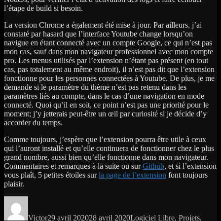
l’étape de build si besoin.
La version Chrome a également été mise à jour. Par ailleurs, j’ai
constaté par hasard que l’interface Youtube change lorsqu’on
navigue en étant connecté avec un compte Google, ce qui n’est pas
mon cas, sauf dans mon navigateur professionnel avec mon compte
pro. Les menus utilisés par l’extension n’étant pas présent (en tout
cas, pas totalement au même endroit), il n’est pas dit que l’extension
fonctionne pour les personnes connectées à Youtube. De plus, je me
demande si le paramètre du thème n’est pas retenu dans les
paramètres liés au compte, dans le cas d’une navigation en mode
connecté. Quoi qu’il en soit, ce point n’est pas une priorité pour le
moment; j’y jetterais peut-être un œil par curiosité si je décide d’y
accorder du temps.
Comme toujours, j’espère que l’extension pourra être utile à ceux
qui l’auront installé et qu’elle continuera de fonctionner chez le plus
grand nombre, aussi bien qu’elle fonctionne dans mon navigateur.
Commentaires et remarques à la suite ou sur
Github
, et si l’extension
vous plaît, 5 petites étoiles sur
la page de l’extension
font toujours
plaisir.
Auteur
Publié
Catégories
le
Victor
29 avril 2020
28 avril 2020
Logiciel Libre
,
Projets
,