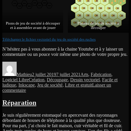
Pions de jeu de société à découper
Plateau de jeu de société à
et à assembler avant de jouer
découper
Télécharger le fichier vectoriel du jeu de société des ruches
N’hésitez pas à vous abonner à la chaine Youtube et à y laisser un
commentaire ou un pouce voir même une photo de votre propre jeu.
Auteur
Publié
Catégories
le
Mathieu
2 juillet 2019
7 juillet 2021
Arts
,
Fabrication
,
Étiquettes
Logiciel Libre
Création
,
Découpage
,
Dessin vectoriel
,
Facile et
ludique
,
Inkscape
,
Jeu de société
,
Libre et gratuit
Laisser un
sur
commentaire
De
l’idée
Réparation
à
la
Je suis régulièrement estomaqué en apercevant des rayonnages
réalisation
débordant de houses de téléphone à la qualité plus que douteuse.
d’un
Pour ma part, j’ai choisi le fait maison, cuir véritable et fil de cuir.
jeu
Après trois années de bons et loyaux services, l’un des fils a cédé.