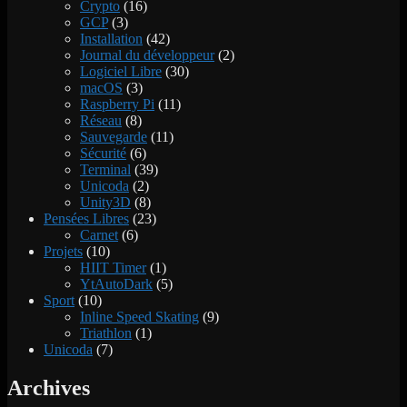
Crypto
(16)
GCP
(3)
Installation
(42)
Journal du développeur
(2)
Logiciel Libre
(30)
macOS
(3)
Raspberry Pi
(11)
Réseau
(8)
Sauvegarde
(11)
Sécurité
(6)
Terminal
(39)
Unicoda
(2)
Unity3D
(8)
Pensées Libres
(23)
Carnet
(6)
Projets
(10)
HIIT Timer
(1)
YtAutoDark
(5)
Sport
(10)
Inline Speed Skating
(9)
Triathlon
(1)
Unicoda
(7)
Archives