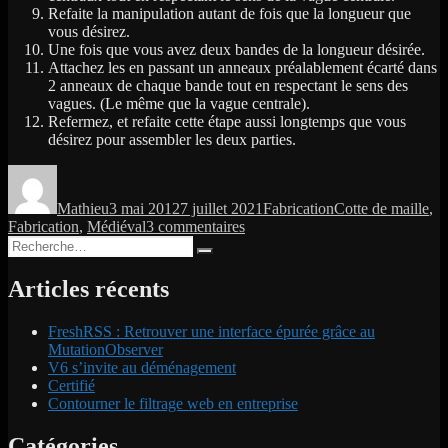
Refaite la manipulation autant de fois que la longueur que
vous désirez.
Une fois que vous avez deux bandes de la longueur désirée.
Attachez les en passant un anneaux préalablement écarté dans
2 anneaux de chaque bande tout en respectant le sens des
vagues. (Le même que la vague centrale).
Refermez, et refaite cette étape aussi longtemps que vous
désirez pour assembler les deux parties.
Auteur
Publié
Catégories
Étiquettes
le
Mathieu
3 mai 2012
7 juillet 2021
Fabrication
Cotte de maille
,
sur
Fabrication
,
Médiéval
3 commentaires
Recherche
[Processus
Recherche
pour :
de
fabrication]
Articles récents
Fabrication
artisanale
FreshRSS : Retrouver une interface épurée grâce au
d’une
MutationObserver
cotte
V6 s’invite au déménagement
de
Certifié
mailles.
Contourner le filtrage web en entreprise
Catégories