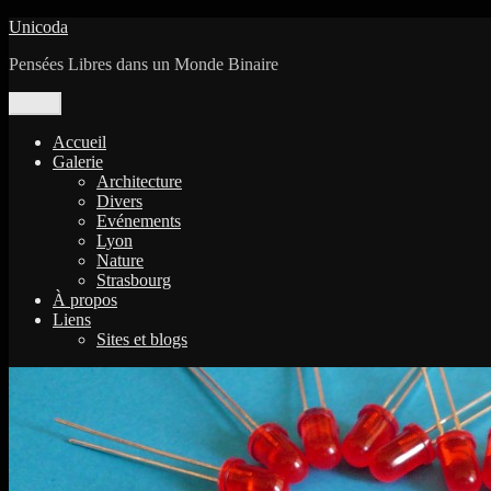
Aller
Unicoda
au
Pensées Libres dans un Monde Binaire
contenu
Menu
Accueil
Galerie
Architecture
Divers
Evénements
Lyon
Nature
Strasbourg
À propos
Liens
Sites et blogs