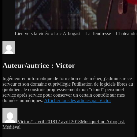
Lien vers la vidéo « Luc Arbogast – La Tendresse – Chateaud
Auteur/autrice :
Victor
Ingénieur en informatique de formation et de métier, j’administre ce
serveur et son domaine et privilégie l'utilisation de logiciels libres au
quotidien. Je construis progressivement mon "cloud" personnel
service après service pour conserver un certain contrôle sur mes
données numériques.
Afficher tous les articles par Victor
Auteur
Publié
Catégories
Étiquettes
le
Victor
21 avril 2018
12 avril 2018
Musique
Luc Arbogast
,
Médiéval