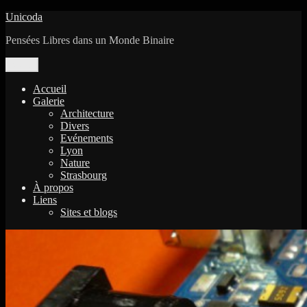
Aller
Unicoda
au
Pensées Libres dans un Monde Binaire
contenu
Menu
Accueil
Galerie
Architecture
Divers
Evénements
Lyon
Nature
Strasbourg
À propos
Liens
Sites et blogs