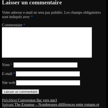
Laisser un commentaire
Votre adresse e-mail ne sera pas publiée.
Les champs obligatoires
sont indiqués avec
*
Commentaire
*
Nom
*
E-mail
*
Site web
Navigation
Publication
Précédent
Conversion flac vers mp3
Publication
précédente :
Suivant
The Expanse – Nombreuses différences entre romans et
de