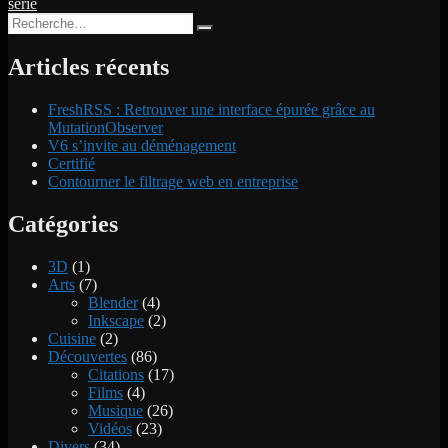
suivante :
série
l’article
Recherche
Recherche
pour :
Articles récents
FreshRSS : Retrouver une interface épurée grâce au
MutationObserver
V6 s’invite au déménagement
Certifié
Contourner le filtrage web en entreprise
Catégories
3D
(1)
Arts
(7)
Blender
(4)
Inkscape
(2)
Cuisine
(2)
Découvertes
(86)
Citations
(17)
Films
(4)
Musique
(26)
Vidéos
(23)
Divers
(34)