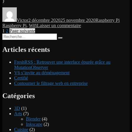
}
Auteur
Publié
Catégories
Étique
le
Victor
2 décembre 2020
25 novembre 2020
Raspberry Pi
sur
Raspberry Pi
,
Wifi
Laisser un commentaire
Pagination
Page
Page
[Pi]
1
2
Page suivante
Recherche
Configuration
des
Recherche
pour :
Wifi
publications
avant
Articles récents
premier
démarrage
FreshRSS : Retrouver une interface épurée grâce au
MutationObserver
V6 s’invite au déménagement
Certifié
Contourner le filtrage web en entreprise
Catégories
3D
(1)
Arts
(7)
Blender
(4)
Inkscape
(2)
Cuisine
(2)