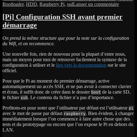
sur
Bootloader
,
HDD
,
Raspberry Pi
,
ssd
Laisser un commentaire
[Pi]
Boot
[Pi] Configuration SSH avant premier
depuis
démarrage
un
SSD
On prend la même structure que pour la note sur la configuration
du Wifi, et on recommence.
Une nouvelle fois, rien de nouveau pour la plupart d’entre nous,
mais un moyen pour moi de retrouver facilement la syntaxe de la
configuration à utiliser et le
lien vers la documentation
sur le site
officiel.
Pour que le Pi au moment du premier démarrage, active
automatiquement un accès SSH, et ne pas avoir à connecter clavier
et écran, il suffit donc de créer dans le dossier
de la carte SD,
boot
le fichier
. Le contenu du fichier n’a pas d’importance.
ssh
Profitons-en pour noter que l’utilisateur par défaut est l’utilisateur
pi
avec le mot de passe par défaut
. Bien évident, à changer
raspberry
immédiatement lorsque l’on commence à faire autre chose que des
tests et du prototypage ou encore que l’on expose le Pi en dehors du
LAN.