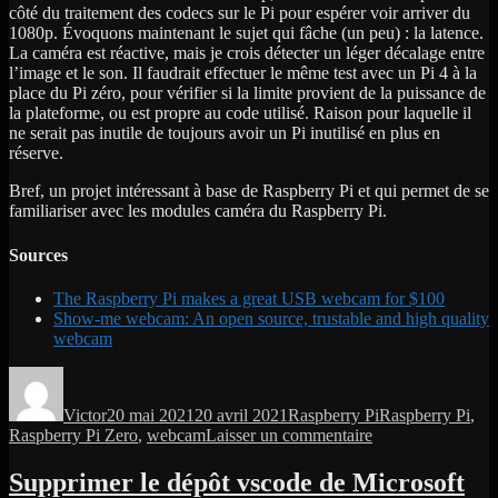
côté du traitement des codecs sur le Pi pour espérer voir arriver du
1080p. Évoquons maintenant le sujet qui fâche (un peu) : la latence.
La caméra est réactive, mais je crois détecter un léger décalage entre
l’image et le son. Il faudrait effectuer le même test avec un Pi 4 à la
place du Pi zéro, pour vérifier si la limite provient de la puissance de
la plateforme, ou est propre au code utilisé. Raison pour laquelle il
ne serait pas inutile de toujours avoir un Pi inutilisé en plus en
réserve.
Bref, un projet intéressant à base de Raspberry Pi et qui permet de se
familiariser avec les modules caméra du Raspberry Pi.
Sources
The Raspberry Pi makes a great USB webcam for $100
Show-me webcam: An open source, trustable and high quality
webcam
Auteur
Publié
Catégories
Étiquettes
le
Victor
20 mai 2021
20 avril 2021
Raspberry Pi
Raspberry Pi
,
sur
Raspberry Pi Zero
,
webcam
Laisser un commentaire
Une
webcam
Supprimer le dépôt vscode de Microsoft
à