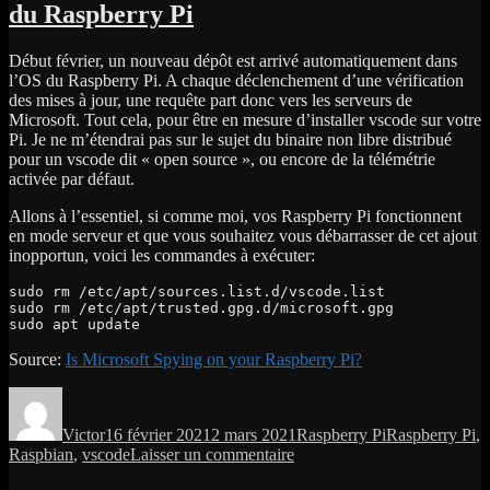
du Raspberry Pi
base
de
Raspberry
Début février, un nouveau dépôt est arrivé automatiquement dans
Pi
l’OS du Raspberry Pi. A chaque déclenchement d’une vérification
des mises à jour, une requête part donc vers les serveurs de
Microsoft. Tout cela, pour être en mesure d’installer vscode sur votre
Pi. Je ne m’étendrai pas sur le sujet du binaire non libre distribué
pour un vscode dit « open source », ou encore de la télémétrie
activée par défaut.
Allons à l’essentiel, si comme moi, vos Raspberry Pi fonctionnent
en mode serveur et que vous souhaitez vous débarrasser de cet ajout
inopportun, voici les commandes à exécuter:
sudo rm /etc/apt/sources.list.d/vscode.list

sudo rm /etc/apt/trusted.gpg.d/microsoft.gpg

sudo apt update
Source:
Is Microsoft Spying on your Raspberry Pi?
Auteur
Publié
Catégories
Étiquettes
le
Victor
16 février 2021
2 mars 2021
Raspberry Pi
Raspberry Pi
,
sur
Raspbian
,
vscode
Laisser un commentaire
Supprimer