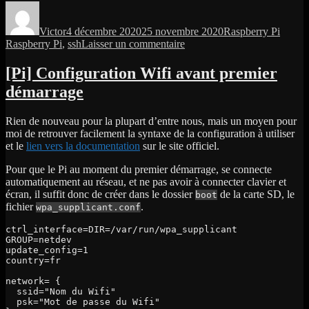
Auteur
Publié
Catégories
Étique
le
Victor
4 décembre 2020
25 novembre 2020
Raspberry Pi
sur
Raspberry Pi
,
ssh
Laisser un commentaire
[Pi]
Configuration
[Pi] Configuration Wifi avant premier
SSH
démarrage
avant
premier
démarrage
Rien de nouveau pour la plupart d’entre nous, mais un moyen pour
moi de retrouver facilement la syntaxe de la configuration à utiliser
et le
lien vers la documentation
sur le site officiel.
Pour que le Pi au moment du premier démarrage, se connecte
automatiquement au réseau, et ne pas avoir à connecter clavier et
écran, il suffit donc de créer dans le dossier
de la carte SD, le
boot
fichier
.
wpa_supplicant.conf
ctrl_interface=DIR=/var/run/wpa_supplicant 
GROUP=netdev

update_config=1

country=fr

network= {

  ssid="Nom du Wifi"

  psk="Mot de passe du Wifi"
