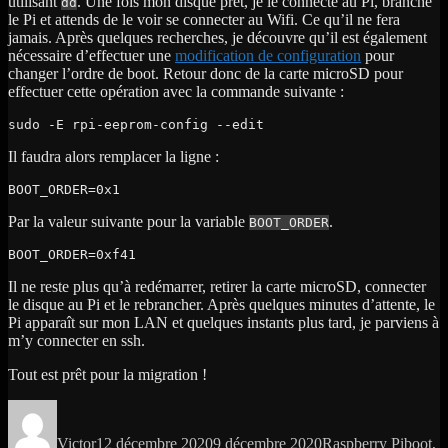
utilisant
. Une fois mon disque prêt, je le connecte au Pi, branche
dd
le Pi et attends de le voir se connecter au Wifi. Ce qu’il ne fera
jamais. Après quelques recherches, je découvre qu’il est également
nécessaire d’effectuer une
modification de configuration
pour
changer l’ordre de boot. Retour donc de la carte microSD pour
effectuer cette opération avec la commande suivante :
sudo -E rpi-eeprom-config --edit
Il faudra alors remplacer la ligne :
BOOT_ORDER=0x1
Par la valeur suivante pour la variable
.
BOOT_ORDER
BOOT_ORDER=0xf41
Il ne reste plus qu’à redémarrer, retirer la carte microSD, connecter
le disque au Pi et le rebrancher. Après quelques minutes d’attente, le
Pi apparaît sur mon LAN et quelques instants plus tard, je parviens à
m’y connecter en ssh.
Tout est prêt pour la migration !
Auteur
Publié
Catégories
Étiquet
le
Victor
12 décembre 2020
9 décembre 2020
Raspberry Pi
boot
,