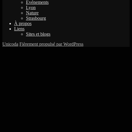
Evénements
Lyon
Nature
Strasbourg
À propos
Liens
Sites et blogs
Unicoda
Fièrement propulsé par WordPress