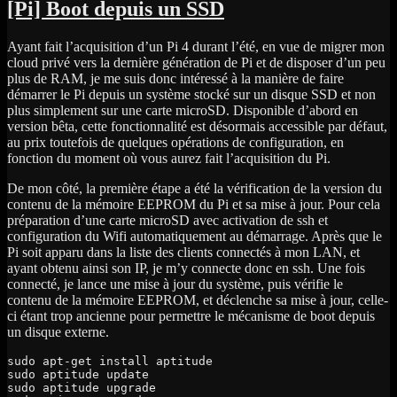
le
[Pi] Boot depuis un SSD
dépôt
vscode
Ayant fait l’acquisition d’un Pi 4 durant l’été, en vue de migrer mon
de
cloud privé vers la dernière génération de Pi et de disposer d’un peu
Microsoft
plus de RAM, je me suis donc intéressé à la manière de faire
du
démarrer le Pi depuis un système stocké sur un disque SSD et non
Raspberry
plus simplement sur une carte microSD. Disponible d’abord en
Pi
version bêta, cette fonctionnalité est désormais accessible par défaut,
au prix toutefois de quelques opérations de configuration, en
fonction du moment où vous aurez fait l’acquisition du Pi.
De mon côté, la première étape a été la vérification de la version du
contenu de la mémoire EEPROM du Pi et sa mise à jour. Pour cela
préparation d’une carte microSD avec activation de ssh et
configuration du Wifi automatiquement au démarrage. Après que le
Pi soit apparu dans la liste des clients connectés à mon LAN, et
ayant obtenu ainsi son IP, je m’y connecte donc en ssh. Une fois
connecté, je lance une mise à jour du système, puis vérifie le
contenu de la mémoire EEPROM, et déclenche sa mise à jour, celle-
ci étant trop ancienne pour permettre le mécanisme de boot depuis
un disque externe.
sudo apt-get install aptitude

sudo aptitude update

sudo aptitude upgrade
