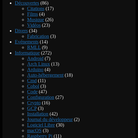
Découvertes
(86)
Citations
(17)
Films
(4)
Musique
(26)
Vidéos
(23)
Divers
(34)
Fabrication
(3)
Evénements
(14)
RMLL
(9)
Informatique
(272)
Android
(7)
Arch Linux
(13)
Arduino
(4)
Auto-hébergement
(18)
Cmd
(11)
Cobol
(3)
Code
(47)
Configuration
(27)
Crypto
(16)
GCP
(3)
Installation
(42)
Journal du développeur
(2)
Logiciel Libre
(30)
macOS
(3)
Raspberry Pi
(11)