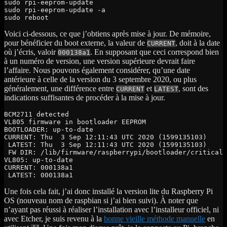
sudo rpi-eeprom-update

sudo rpi-eeprom-update -a

sudo reboot
Voici ci-dessous, ce que j’obtiens après mise à jour. De mémoire,
pour bénéficier du boot externe, la valeur de
, doit à la date
CURRENT
où j’écris, valoir
. En supposant que ceci correspond bien
000138a1
à un numéro de version, une version supérieure devrait faire
l’affaire. Nous pouvons également considérer, qu’une date
antérieure à celle de la version du 3 septembre 2020, ou plus
généralement, une différence entre
et
, sont des
CURRENT
LATEST
indications suffisantes de procéder à la mise à jour.
BCM2711 detected
VL805 firmware in bootloader EEPROM
BOOTLOADER: up-to-date
CURRENT: Thu  3 Sep 12:11:43 UTC 2020 (1599135103)
 LATEST: Thu  3 Sep 12:11:43 UTC 2020 (1599135103)
 FW DIR: /lib/firmware/raspberrypi/bootloader/critical
VL805: up-to-date
CURRENT: 000138a1
 LATEST: 000138a1
Une fois cela fait, j’ai donc installé la version lite du Raspberry Pi
OS (nouveau nom de raspbian si j’ai bien suivi). À noter que
n’ayant pas réussi à réaliser l’installation avec l’installeur officiel, ni
avec Etcher, je suis revenu à la
bonne vieille méthode manuelle
en