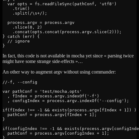
  var opts = fs.readFileSync(pathConf, 'utf8')

    .trim()

    .split(/\s+/);

  process.argv = process.argv

    .slice(0, 2)

    .concat(opts.concat(process.argv.slice(2)));

} catch (err) {

  // ignore

}
In fact, this code is not available in mocha yet since « parsing twice
might have some strange side-effects »…
An other way to augment argv without using commander:
//-f, --config

var pathConf = 'test/mocha.opts'

  , fIndex = process.argv.indexOf('-f')

  , configIndex = process.argv.indexOf('--config');

if(fIndex !== -1 && exists(process.argv[fIndex + 1]) ) 
  pathConf = process.argv[fIndex + 1];

}

if(configIndex !== -1 && exists(process.argv[configInde
  pathConf = process.argv[configIndex + 1];

}