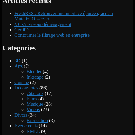
Articles récents
FreshRSS : Retrouver une interface épurée grâce au
MutationObserver
V6 s’invite au déménagement
Certifié
Contourner le filtrage web en entreprise
Catégories
3D
(1)
Arts
(7)
Blender
(4)
Inkscape
(2)
Cuisine
(2)
Découvertes
(86)
Citations
(17)
Films
(4)
Musique
(26)
Vidéos
(23)
Divers
(34)
Fabrication
(3)
Evénements
(14)
RMLL
(9)