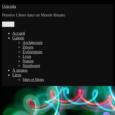
Aller
Unicoda
au
Pensées Libres dans un Monde Binaire
contenu
Menu
Accueil
Galerie
Architecture
Divers
Evénements
Lyon
Nature
Strasbourg
À propos
Liens
Sites et blogs