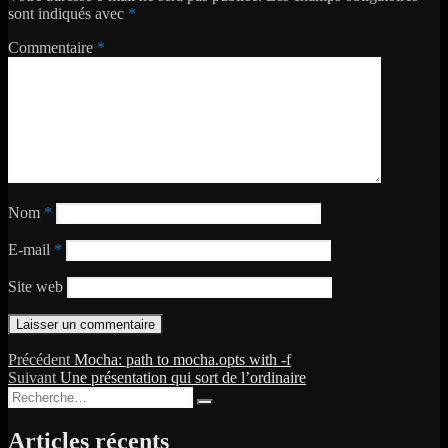
sont indiqués avec
*
Commentaire
*
Nom
*
E-mail
*
Site web
Navigation
Publication
Précédent
Mocha: path to mocha.opts with -f
Publication
précédente :
Suivant
Une présentation qui sort de l’ordinaire
de
Recherche
suivante :
Recherche
l’article
pour :
Articles récents