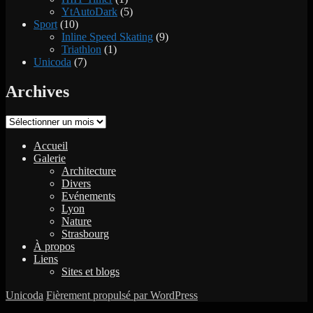
YtAutoDark
(5)
Sport
(10)
Inline Speed Skating
(9)
Triathlon
(1)
Unicoda
(7)
Archives
Archives
Accueil
Galerie
Architecture
Divers
Evénements
Lyon
Nature
Strasbourg
À propos
Liens
Sites et blogs
Unicoda
Fièrement propulsé par WordPress