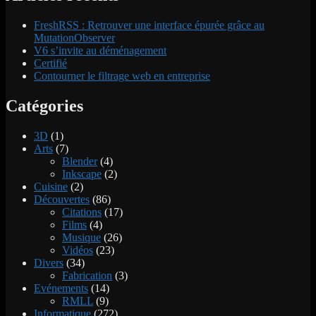
FreshRSS : Retrouver une interface épurée grâce au
MutationObserver
V6 s’invite au déménagement
Certifié
Contourner le filtrage web en entreprise
Catégories
3D
(1)
Arts
(7)
Blender
(4)
Inkscape
(2)
Cuisine
(2)
Découvertes
(86)
Citations
(17)
Films
(4)
Musique
(26)
Vidéos
(23)
Divers
(34)
Fabrication
(3)
Evénements
(14)
RMLL
(9)
Informatique
(272)