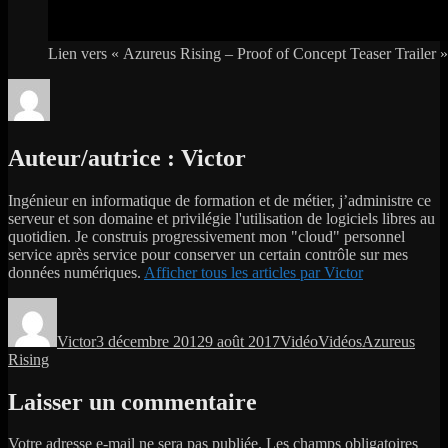
Lien vers « Azureus Rising – Proof of Concept Teaser Trailer »
Auteur/autrice :
Victor
Ingénieur en informatique de formation et de métier, j’administre ce
serveur et son domaine et privilégie l'utilisation de logiciels libres au
quotidien. Je construis progressivement mon "cloud" personnel
service après service pour conserver un certain contrôle sur mes
données numériques.
Afficher tous les articles par Victor
Auteur
Publié
Format
Catégories
Étiquettes
le
Victor
3 décembre 2012
9 août 2017
Vidéo
Vidéos
Azureus
Rising
Laisser un commentaire
Votre adresse e-mail ne sera pas publiée.
Les champs obligatoires