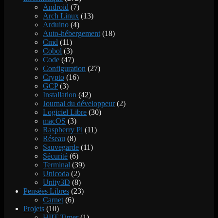
Android
(7)
Arch Linux
(13)
Arduino
(4)
Auto-hébergement
(18)
Cmd
(11)
Cobol
(3)
Code
(47)
Configuration
(27)
Crypto
(16)
GCP
(3)
Installation
(42)
Journal du développeur
(2)
Logiciel Libre
(30)
macOS
(3)
Raspberry Pi
(11)
Réseau
(8)
Sauvegarde
(11)
Sécurité
(6)
Terminal
(39)
Unicoda
(2)
Unity3D
(8)
Pensées Libres
(23)
Carnet
(6)
Projets
(10)
HIIT Timer
(1)