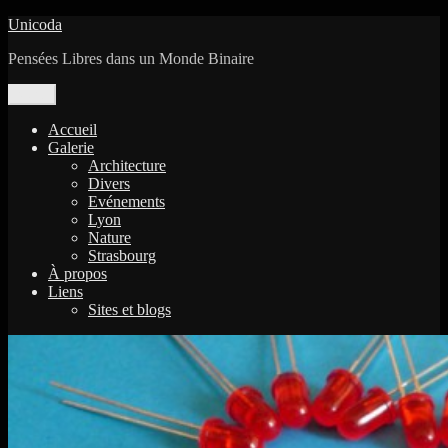
Aller
Unicoda
au
Pensées Libres dans un Monde Binaire
contenu
Menu
Accueil
Galerie
Architecture
Divers
Evénements
Lyon
Nature
Strasbourg
À propos
Liens
Sites et blogs