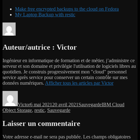
Make free encrypted backups to the cloud on Fedora
My Laptop Backup with restic
Auteur/autrice :
Victor
Ingénieur en informatique de formation et de métier, j’administre ce
serveur et son domaine et privilégie l'utilisation de logiciels libres au
quotidien. Je construis progressivement mon "cloud" personnel
service après service pour conserver un certain contrôle sur mes
données numériques.
Afficher tous les articles par Victor
Auteur
Publié
Catégories
Étiquettes
le
Victor
6 mai 2021
20 avril 2021
Sauvegarde
IBM Cloud
Object Storage
,
restic
,
Sauvegarde
Laisser un commentaire
Votre adresse e-mail ne sera pas publiée.
Les champs obligatoires