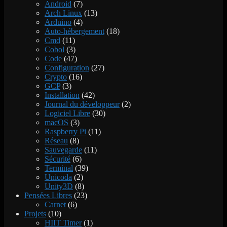
Android
(7)
Arch Linux
(13)
Arduino
(4)
Auto-hébergement
(18)
Cmd
(11)
Cobol
(3)
Code
(47)
Configuration
(27)
Crypto
(16)
GCP
(3)
Installation
(42)
Journal du développeur
(2)
Logiciel Libre
(30)
macOS
(3)
Raspberry Pi
(11)
Réseau
(8)
Sauvegarde
(11)
Sécurité
(6)
Terminal
(39)
Unicoda
(2)
Unity3D
(8)
Pensées Libres
(23)
Carnet
(6)
Projets
(10)
HIIT Timer
(1)