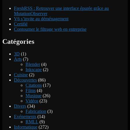
FreshRSS : Retrouver une interface épurée grâce au
MutationObserver
V6 s’invite au déménagement
Certifié
Contourner le filtrage web en entreprise
Catégories
3D
(1)
Arts
(7)
Blender
(4)
Inkscape
(2)
Cuisine
(2)
Découvertes
(86)
Citations
(17)
Films
(4)
Musique
(26)
Vidéos
(23)
Divers
(34)
Fabrication
(3)
Evénements
(14)
RMLL
(9)
Informatique
(272)