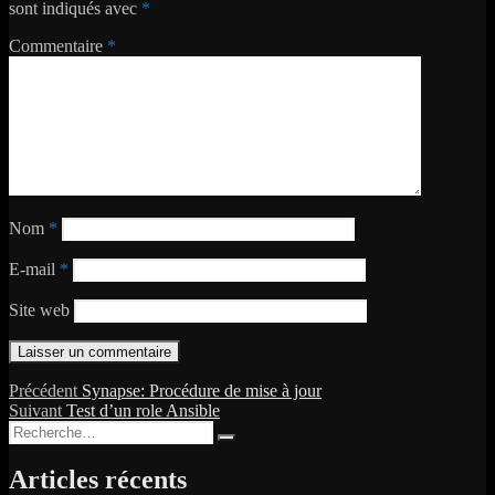
sont indiqués avec
*
Commentaire
*
Nom
*
E-mail
*
Site web
Navigation
Publication
Précédent
Synapse: Procédure de mise à jour
Publication
précédente :
Suivant
Test d’un role Ansible
de
Recherche
suivante :
Recherche
l’article
pour :
Articles récents