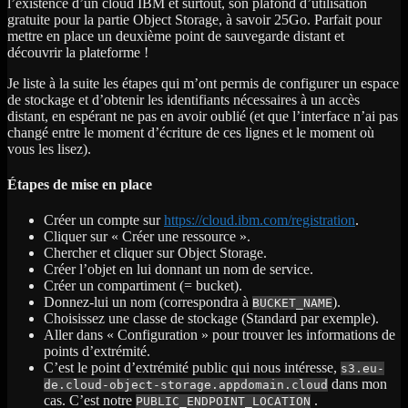
l’existence d’un cloud IBM et surtout, son plafond d’utilisation
gratuite pour la partie Object Storage, à savoir 25Go. Parfait pour
mettre en place un deuxième point de sauvegarde distant et
découvrir la plateforme !
Je liste à la suite les étapes qui m’ont permis de configurer un espace
de stockage et d’obtenir les identifiants nécessaires à un accès
distant, en espérant ne pas en avoir oublié (et que l’interface n’ai pas
changé entre le moment d’écriture de ces lignes et le moment où
vous les lisez).
Étapes de mise en place
Créer un compte sur
https://cloud.ibm.com/registration
.
Cliquer sur « Créer une ressource ».
Chercher et cliquer sur Object Storage.
Créer l’objet en lui donnant un nom de service.
Créer un compartiment (= bucket).
Donnez-lui un nom (correspondra à
).
BUCKET_NAME
Choisissez une classe de stockage (Standard par exemple).
Aller dans « Configuration » pour trouver les informations de
points d’extrémité.
C’est le point d’extrémité public qui nous intéresse,
s3.eu-
dans mon
de.cloud-object-storage.appdomain.cloud
cas. C’est notre
.
PUBLIC_ENDPOINT_LOCATION