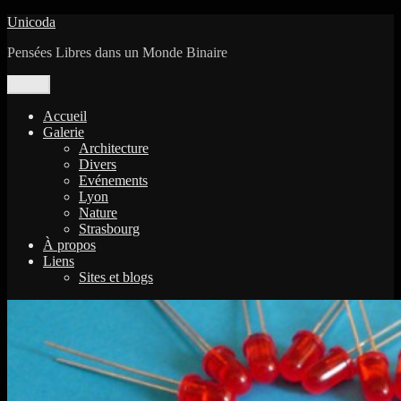
Aller
Unicoda
au
Pensées Libres dans un Monde Binaire
contenu
Menu
Accueil
Galerie
Architecture
Divers
Evénements
Lyon
Nature
Strasbourg
À propos
Liens
Sites et blogs