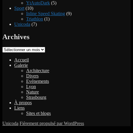
YtAutoDark
(5)
Sport
(10)
Inline Speed Skating
(9)
Triathlon
(1)
Unicoda
(7)
Archives
Archives
Accueil
Galerie
Architecture
Divers
Evénements
Lyon
Nature
Strasbourg
À propos
Liens
Sites et blogs
Unicoda
Fièrement propulsé par WordPress