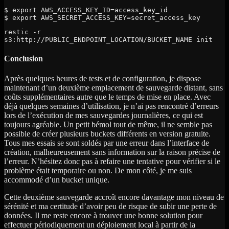
$ export AWS_ACCESS_KEY_ID=access_key_id

$ export AWS_SECRET_ACCESS_KEY=secret_access_key
restic -r 
s3:http://PUBLIC_ENDPOINT_LOCATION/BUCKET_NAME init
Conclusion
Après quelques heures de tests et de configuration, je dispose
maintenant d’un deuxième emplacement de sauvegarde distant, sans
coûts supplémentaires autre que le temps de mise en place. Avec
déjà quelques semaines d’utilisation, je n’ai pas rencontré d’erreurs
lors de l’exécution de mes sauvegardes journalières, ce qui est
toujours agréable. Un petit bémol tout de même, il ne semble pas
possible de créer plusieurs buckets différents en version gratuite.
Tous mes essais se sont soldés par une erreur dans l’interface de
création, malheureusement sans information sur la raison précise de
l’erreur. N’hésitez donc pas à refaire une tentative pour vérifier si le
problème était temporaire ou non. De mon côté, je me suis
accommodé d’un bucket unique.
Cette deuxième sauvegarde accroît encore davantage mon niveau de
sérénité et ma certitude d’avoir peu de risque de subir une perte de
données. Il me reste encore à trouver une bonne solution pour
effectuer périodiquement un déploiement local à partir de la