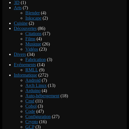
3D
(1)
Arts
(7)
Blender
(4)
Inkscape
(2)
Cuisine
(2)
Découvertes
(86)
Citations
(17)
Films
(4)
Musique
(26)
Vidéos
(23)
Divers
(34)
Fabrication
(3)
Evénements
(14)
RMLL
(9)
Informatique
(272)
Android
(7)
Arch Linux
(13)
Arduino
(4)
Auto-hébergement
(18)
Cmd
(11)
Cobol
(3)
Code
(47)
Configuration
(27)
Crypto
(16)
GCP
(3)