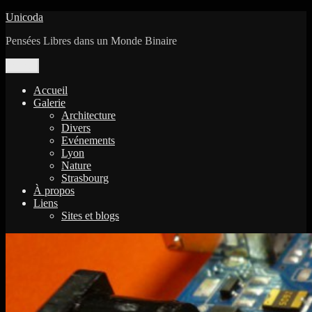
Aller
Unicoda
au
Pensées Libres dans un Monde Binaire
contenu
Menu
Accueil
Galerie
Architecture
Divers
Evénements
Lyon
Nature
Strasbourg
À propos
Liens
Sites et blogs