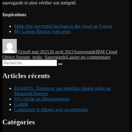
sauvegarde et ainsi vérifier son intégrité.
Inspirations
Make free encrypted backups to the cloud on Fedora
My Laptop Backup with restic
Auteur
Publié
Catégories
Étiquettes
le
Victor
6 mai 2021
20 avril 2021
Sauvegarde
IBM Cloud
sur
Object Storage
,
restic
,
Sauvegarde
Laisser un commentaire
Recherche
Sauvegarde
Recherche
pour :
distante
dans
Articles récents
le
Cloud
FreshRSS : Retrouver une interface épurée grâce au
IBM
MutationObserver
avec
V6 s’invite au déménagement
restic
Certifié
Contourner le filtrage web en entreprise
Catégories