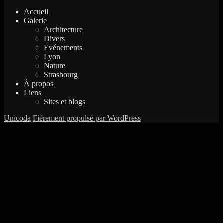
Accueil
Galerie
Architecture
Divers
Evénements
Lyon
Nature
Strasbourg
À propos
Liens
Sites et blogs
Unicoda
Fièrement propulsé par WordPress