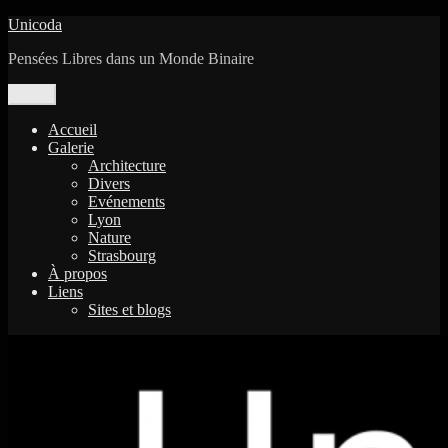
Aller
Unicoda
au
Pensées Libres dans un Monde Binaire
contenu
Menu
Accueil
Galerie
Architecture
Divers
Evénements
Lyon
Nature
Strasbourg
À propos
Liens
Sites et blogs