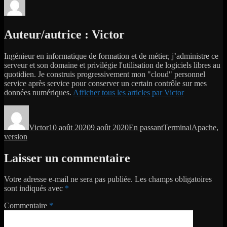
Auteur/autrice :
Victor
Ingénieur en informatique de formation et de métier, j’administre ce
serveur et son domaine et privilégie l'utilisation de logiciels libres au
quotidien. Je construis progressivement mon "cloud" personnel
service après service pour conserver un certain contrôle sur mes
données numériques.
Afficher tous les articles par Victor
Auteur
Publié
Format
Catégories
Étiquettes
le
Victor
10 août 2020
9 août 2020
En passant
Terminal
Apache
,
version
Laisser un commentaire
Votre adresse e-mail ne sera pas publiée.
Les champs obligatoires
sont indiqués avec
*
Commentaire
*