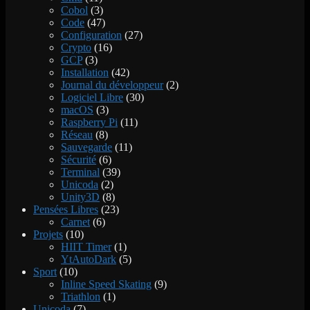
Cobol
(3)
Code
(47)
Configuration
(27)
Crypto
(16)
GCP
(3)
Installation
(42)
Journal du développeur
(2)
Logiciel Libre
(30)
macOS
(3)
Raspberry Pi
(11)
Réseau
(8)
Sauvegarde
(11)
Sécurité
(6)
Terminal
(39)
Unicoda
(2)
Unity3D
(8)
Pensées Libres
(23)
Carnet
(6)
Projets
(10)
HIIT Timer
(1)
YtAutoDark
(5)
Sport
(10)
Inline Speed Skating
(9)
Triathlon
(1)
Unicoda
(7)