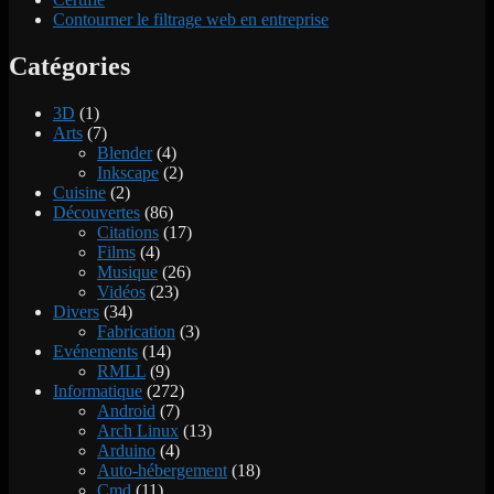
Contourner le filtrage web en entreprise
Catégories
3D
(1)
Arts
(7)
Blender
(4)
Inkscape
(2)
Cuisine
(2)
Découvertes
(86)
Citations
(17)
Films
(4)
Musique
(26)
Vidéos
(23)
Divers
(34)
Fabrication
(3)
Evénements
(14)
RMLL
(9)
Informatique
(272)
Android
(7)
Arch Linux
(13)
Arduino
(4)
Auto-hébergement
(18)
Cmd
(11)