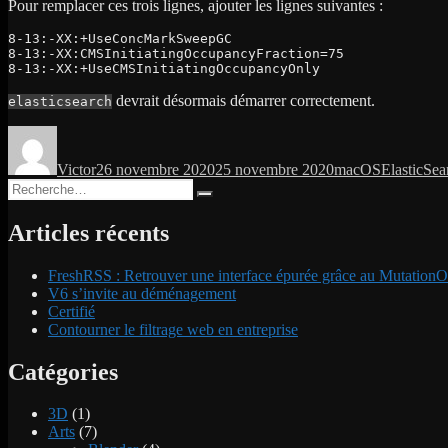
Pour remplacer ces trois lignes, ajouter les lignes suivantes :
8-13:-XX:+UseConcMarkSweepGC
8-13:-XX:CMSInitiatingOccupancyFraction=75
8-13:-XX:+UseCMSInitiatingOccupancyOnly
devrait désormais démarrer correctement.
elasticsearch
Auteur
Publié
Catégories
Étiquettes
le
Victor
26 novembre 2020
25 novembre 2020
macOS
ElasticSea
Recherche
Recherche
pour :
Articles récents
FreshRSS : Retrouver une interface épurée grâce au MutationO
V6 s’invite au déménagement
Certifié
Contourner le filtrage web en entreprise
Catégories
3D
(1)
Arts
(7)