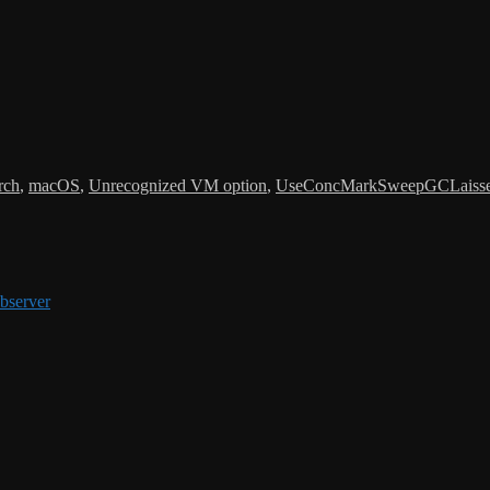
rch
,
macOS
,
Unrecognized VM option
,
UseConcMarkSweepGC
Laiss
bserver