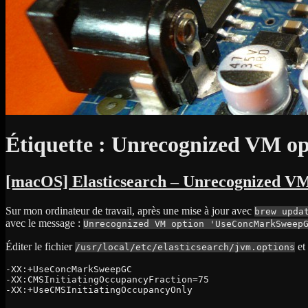
Étiquette :
Unrecognized VM op
[macOS] Elasticsearch – Unrecognized 
Sur mon ordinateur de travail, après une mise à jour avec
brew upda
avec le message :
Unrecognized VM option 'UseConcMarkSweep
Éditer le fichier
et 
/usr/local/etc/elasticsearch/jvm.options
-XX:+UseConcMarkSweepGC
-XX:CMSInitiatingOccupancyFraction=75
-XX:+UseCMSInitiatingOccupancyOnly