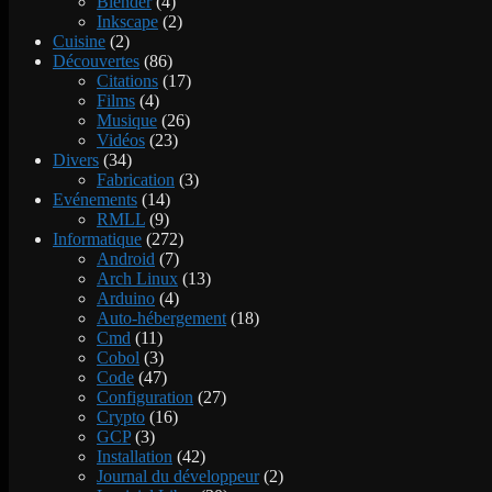
Blender
(4)
Inkscape
(2)
Cuisine
(2)
Découvertes
(86)
Citations
(17)
Films
(4)
Musique
(26)
Vidéos
(23)
Divers
(34)
Fabrication
(3)
Evénements
(14)
RMLL
(9)
Informatique
(272)
Android
(7)
Arch Linux
(13)
Arduino
(4)
Auto-hébergement
(18)
Cmd
(11)
Cobol
(3)
Code
(47)
Configuration
(27)
Crypto
(16)
GCP
(3)
Installation
(42)
Journal du développeur
(2)