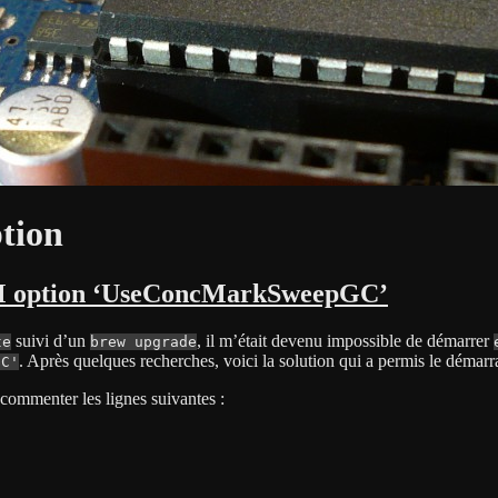
tion
VM option ‘UseConcMarkSweepGC’
suivi d’un
, il m’était devenu impossible de démarrer
te
brew upgrade
. Après quelques recherches, voici la solution qui a permis le démar
GC'
commenter les lignes suivantes :