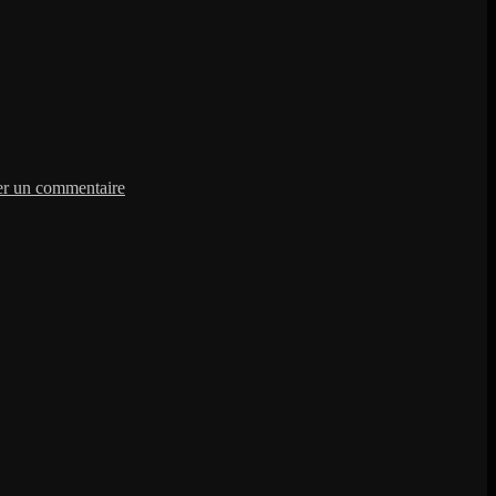
sur
[macOS]
er un commentaire
Elasticsearch
–
Unrecognized
VM
option
‘UseConcMarkSweepGC’