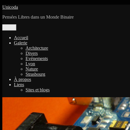
Aller
Unicoda
au
Pensées Libres dans un Monde Binaire
contenu
Menu
Accueil
Galerie
Architecture
Divers
Evénements
Lyon
Nature
Strasbourg
À propos
Liens
Sites et blogs