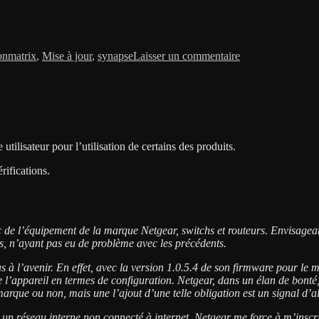
Étiquettes
sur
Synapse:
on
matrix
,
Mise à jour
,
synapse
Laisser un commentaire
Procédure
de
mise
à
jour
tilisateur pour l’utilisation de certains des produits.
ifications.
c de l’équipement de la marque Netgear, switchs et routeurs. Envisagean
s, n’ayant pas eu de problème avec les précédents.
as à l’avenir. En effet, avec la version 1.0.5.4 de son firmware pour l
e l’appareil en termes de configuration. Netgear, dans un élan de bonté
 marque ou non, mais une l’ajout d’une telle obligation est un signal d’al
n réseau interne non connecté à internet, Netgear me force à m’inscrire