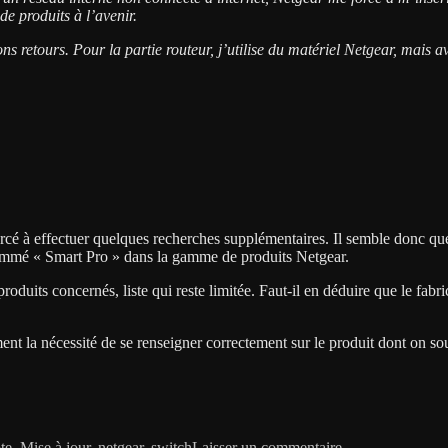
de produits à l’avenir.
ns retours. Pour la partie routeur, j’utilise du matériel Netgear, mais a
 forcé à effectuer quelques recherches supplémentaires. Il semble donc 
mmé « Smart Pro » dans la gamme de produits Netgear.
produits concernés, liste qui reste limitée. Faut-il en déduire que le fabr
nt la nécessité de se renseigner correctement sur le produit dont on souh
sur
Adieu
te
,
Mise à jour
,
netgear
,
switch
Laisser un commentaire
Netgear…