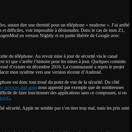
s, autant dire une éternité pour un téléphone « moderne ». J’ai arrêté
 et difficiles, voir impossible à désinstaller. Dans le cas de mon Z1,
anogenMod en version Nightly et en partie libérée de Google avec
ortie du téléphone. Au revoir mise à jour de sécurité via le canal
st ici que s’arrête l’histoire pour les mises à jour. Quelques commits
 cessé d’exister en décembre 2016. La communauté a repris le projet
placer mon système vers une version récente d’Android.
éphone est donc tout troué du point de vue de la sécurité. Du côté
ay services and apps
nous apprend par exemple que de nombreuses
fficile de faire fonctionner des applications sans ce composant, si on
icroG
.
é sécurité, Apple ne semble pas s’en tirer trop mal, mais les prix sont