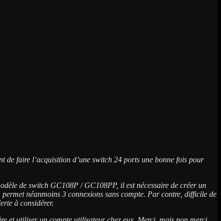
t de faire l’acquisition d’une switch 24 ports une bonne fois pour
e modèle de switch GC108P / GC108PP, il est nécessaire de créer un
, permet néanmoins 3 connexions sans compte. Par contre, difficile de
erte à considérer.
 et utiliser un compte utilisateur chez eux. Merci, mais non merci.