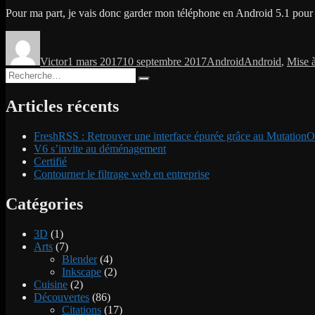
Pour ma part, je vais donc garder mon téléphone en Android 5.1 pour l
Auteur
Publié
Catégories
Étiquettes
le
Victor
1 mars 2017
10 septembre 2017
Android
Android
,
Mise à
Recherche
Recherche
pour :
Articles récents
FreshRSS : Retrouver une interface épurée grâce au MutationO
V6 s’invite au déménagement
Certifié
Contourner le filtrage web en entreprise
Catégories
3D
(1)
Arts
(7)
Blender
(4)
Inkscape
(2)
Cuisine
(2)
Découvertes
(86)
Citations
(17)