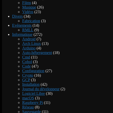
Films
(4)
Musique
(26)
Vidéos
(23)
Divers
(34)
Fabrication
(3)
Evénements
(14)
RMLL
(9)
Informatique
(272)
Android
(7)
Arch Linux
(13)
Arduino
(4)
Auto-hébergement
(18)
Cmd
(11)
Cobol
(3)
Code
(47)
Configuration
(27)
Crypto
(16)
GCP
(3)
Installation
(42)
Journal du développeur
(2)
Logiciel Libre
(30)
macOS
(3)
Raspberry Pi
(11)
Réseau
(8)
Sauvegarde
(11)