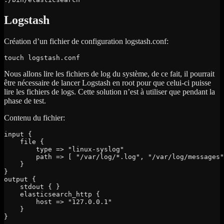
Logstash
Création d’un fichier de configuration logstash.conf:
touch logstash.conf
Nous allons lire les fichiers de log du système, de ce fait, il pourrait
être nécessaire de lancer Logstash en root pour que celui-ci puisse
lire les fichiers de logs. Cette solution n’est à utiliser que pendant la
phase de test.
Contenu du fichier:
input {

    file {

        type => "linux-syslog"

        path => [ "/var/log/*.log", "/var/log/messages"
    }

}

output {

    stdout { }

    elasticsearch_http {

        host => "127.0.0.1"

    }

}