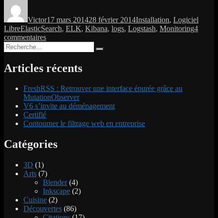
Auteur
Publié
Catégories
le
Victor
17 mars 2014
28 février 2014
Installation
,
Logiciel
Étiquettes
Libre
ElasticSearch
,
ELK
,
Kibana
,
logs
,
Logstash
,
Monitoring
4
sur
commentaires
Recherche
Découverte
Recherche
pour :
de
la
Articles récents
gestion
de
FreshRSS : Retrouver une interface épurée grâce au
log
MutationObserver
avec
V6 s’invite au déménagement
ELK
Certifié
Contourner le filtrage web en entreprise
Catégories
3D
(1)
Arts
(7)
Blender
(4)
Inkscape
(2)
Cuisine
(2)
Découvertes
(86)
Citations
(17)