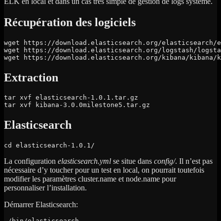
ELK en local et dans un cas très simple de gestion de logs système.
Récupération des logiciels
wget https://download.elasticsearch.org/elasticsearch/e
wget https://download.elasticsearch.org/logstash/logsta
wget https://download.elasticsearch.org/kibana/kibana/k
Extraction
tar xvf elasticsearch-1.0.1.tar.gz

tar xvf kibana-3.0.0milestone5.tar.gz
Elasticsearch
cd elasticsearch-1.0.1/
La configuration
elasticsearch.yml
se situe dans
config/
. Il n’est pas
nécessaire d’y toucher pour un test en local, on pourrait toutefois
modifier les paramètres cluster.name et node.name pour
personnaliser l’installation.
Démarrer Elasticsearch:
./bin/elasticsearch