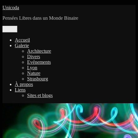
Aller
Unicoda
au
Pensées Libres dans un Monde Binaire
contenu
Menu
Accueil
Galerie
Architecture
Divers
Evénements
Lyon
Nature
Strasbourg
À propos
Liens
Sites et blogs