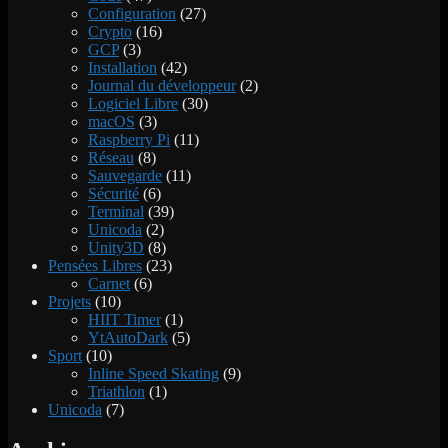
Configuration
(27)
Crypto
(16)
GCP
(3)
Installation
(42)
Journal du développeur
(2)
Logiciel Libre
(30)
macOS
(3)
Raspberry Pi
(11)
Réseau
(8)
Sauvegarde
(11)
Sécurité
(6)
Terminal
(39)
Unicoda
(2)
Unity3D
(8)
Pensées Libres
(23)
Carnet
(6)
Projets
(10)
HIIT Timer
(1)
YtAutoDark
(5)
Sport
(10)
Inline Speed Skating
(9)
Triathlon
(1)
Unicoda
(7)