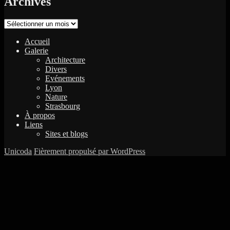
Archives
Archives
Accueil
Galerie
Architecture
Divers
Evénements
Lyon
Nature
Strasbourg
À propos
Liens
Sites et blogs
Unicoda
Fièrement propulsé par WordPress