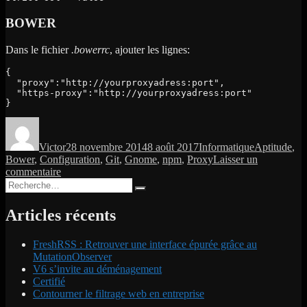
BOWER
Dans le fichier
.bowerrc
, ajouter les lignes:
{

  "proxy":"http://yourproxyadress:port",

  "https-proxy":"http://yourproxyadress:port"

}
Auteur
Publié
Catégories
Étiquettes
le
Victor
28 novembre 2014
8 août 2017
Informatique
Aptitude
,
Bower
,
Configuration
,
Git
,
Gnome
,
npm
,
Proxy
Laisser un
sur
commentaire
Recherche
Proxy
Recherche
pour :
Articles récents
FreshRSS : Retrouver une interface épurée grâce au
MutationObserver
V6 s’invite au déménagement
Certifié
Contourner le filtrage web en entreprise