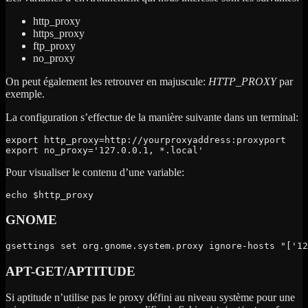
http_proxy
https_proxy
ftp_proxy
no_proxy
On peut également les retrouver en majuscule:
HTTP_PROXY
par
exemple.
La configuration s’effectue de la manière suivante dans un terminal:
export http_proxy=http://yourproxyaddress:proxyport

export no_proxy='127.0.0.1, *.local'
Pour visualiser le contenu d’une variable:
echo $http_proxy
GNOME
gsettings set org.gnome.system.proxy ignore-hosts "['12
APT-GET/APTITUDE
Si aptitude n’utilise pas le proxy défini au niveau système pour une