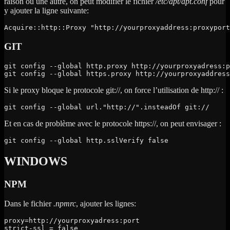
raison ou une autre, on peut modifier le fichier
/etc/apt/apt.conf
pour
y ajouter la ligne suivante:
Acquire::http::Proxy "http://yourproxyaddress:proxyport
GIT
git config --global http.proxy http://yourproxyadress:p
git config --global https.proxy http://yourproxyaddress
Si le proxy bloque le protocole git://, on force l’utilisation de http:// :
git config --global url."http://".insteadOf git://
Et en cas de problème avec le protocole https://, on peut envisager :
git config --global http.sslVerify false
WINDOWS
NPM
Dans le fichier
.npmrc
, ajouter les lignes:
proxy=http://yourproxyadress:port

strict-ssl = false