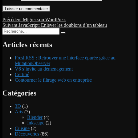
Navigation
Publication
Précédent
Migrer son WordPress
Publication
précédente :
Suivant
JavaScript: Enlever les doublons d’un tableau
de
Recherche
suivante :
Recherche
l’article
pour :
Articles récents
FreshRSS : Retrouver une interface épurée grâce au
MutationObserver
V6 s’invite au déménagement
Certifié
Contourner le filtrage web en entreprise
Catégories
3D
(1)
Arts
(7)
Blender
(4)
Inkscape
(2)
Cuisine
(2)
Découvertes
(86)