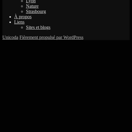
Lyon
Nature
Strasbourg
À propos
Liens
Sites et blogs
Unicoda
Fièrement propulsé par WordPress