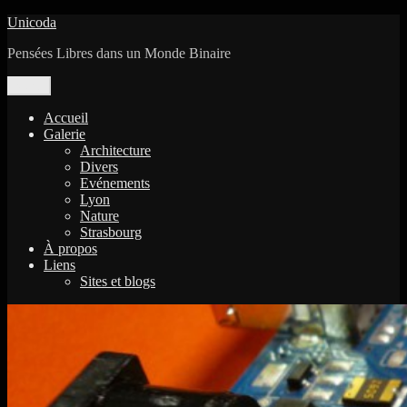
Aller
Unicoda
au
Pensées Libres dans un Monde Binaire
contenu
Menu
Accueil
Galerie
Architecture
Divers
Evénements
Lyon
Nature
Strasbourg
À propos
Liens
Sites et blogs