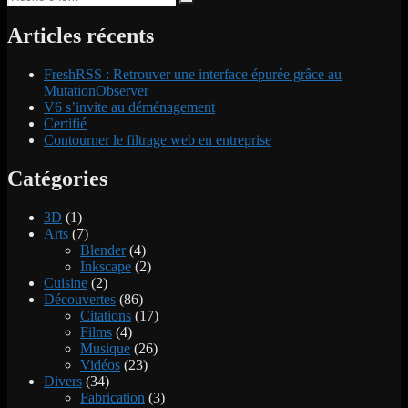
Recherche
l’article
pour :
Articles récents
FreshRSS : Retrouver une interface épurée grâce au
MutationObserver
V6 s’invite au déménagement
Certifié
Contourner le filtrage web en entreprise
Catégories
3D
(1)
Arts
(7)
Blender
(4)
Inkscape
(2)
Cuisine
(2)
Découvertes
(86)
Citations
(17)
Films
(4)
Musique
(26)
Vidéos
(23)
Divers
(34)
Fabrication
(3)