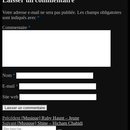
Votre adresse e-mail ne sera pas publiée.
Les champs obligatoires
sont indiqués avec
*
Commentaire
*
Nom
*
E-mail
*
Site web
Navigation
Publication
Précédent
[Musique] Ruby Haunt – Jeune
Publication
précédente :
Suivant
[Musique] Shine – Hicham Chahidi
de
Recherche
suivante :