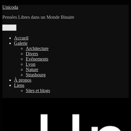
Aller
Unicoda
au
Pensées Libres dans un Monde Binaire
contenu
Menu
Accueil
Galerie
Architecture
Divers
Evénements
Lyon
Nature
Strasbourg
À propos
Liens
Sites et blogs