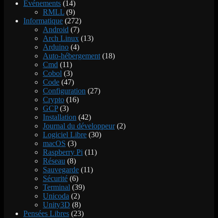
Evénements
(14)
RMLL
(9)
Informatique
(272)
Android
(7)
Arch Linux
(13)
Arduino
(4)
Auto-hébergement
(18)
Cmd
(11)
Cobol
(3)
Code
(47)
Configuration
(27)
Crypto
(16)
GCP
(3)
Installation
(42)
Journal du développeur
(2)
Logiciel Libre
(30)
macOS
(3)
Raspberry Pi
(11)
Réseau
(8)
Sauvegarde
(11)
Sécurité
(6)
Terminal
(39)
Unicoda
(2)
Unity3D
(8)
Pensées Libres
(23)