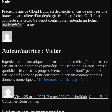
Note
Précisons que ce Cloud Build est déclenché en cas de push sur une
branche particulière d’un dépôt git, ici hébergé chez GitHub et
connecté à la GCP. Ce dépôt contient bien entendu un fichier
à sa racine.
Dockerfile
Auteur/autrice :
Victor
Ingénieur en informatique de formation et de métier, j’administre ce
serveur et son domaine et privilégie l'utilisation de logiciels libres au
quotidien. Je construis progressivement mon "cloud" personnel
service après service pour conserver un certain contrôle sur mes
données numériques.
Afficher tous les articles par Victor
Auteur
Publié
Catégories
Étiquettes
le
Victor
25 mars 2021
12 mars 2021
Code
buildah
,
Cloud Build
,
Container Registry
,
gcp
Laisser un commentaire