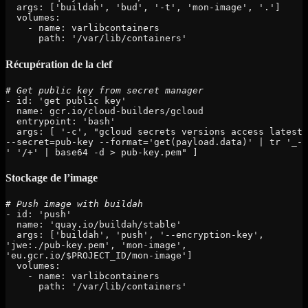
  args: ['buildah', 'bud', '-t', 'mon-image', '.']

  volumes:

    - name: varlibcontainers

      path: '/var/lib/containers'
Récupération de la clef
# Get public key from secret manager
- id: 'get public key'

  name: gcr.io/cloud-builders/gcloud

  entrypoint: 'bash'

  args: [ '-c', "gcloud secrets versions access latest 
--secret=pub-key --format='get(payload.data)' | tr '_-
Stockage de l’image
- id: 'push'

  name: 'quay.io/buildah/stable'

  args: ['buildah', 'push', '--encryption-key', 
'jwe:./pub-key.pem', 'mon-image', 
'eu.gcr.io/$PROJECT_ID/mon-image']

  volumes:

    - name: varlibcontainers

      path: '/var/lib/containers'