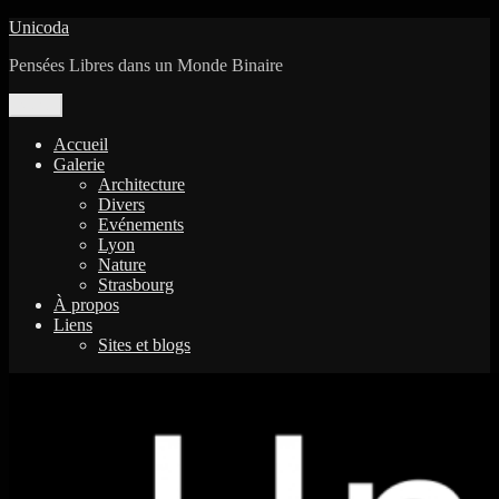
Aller
Unicoda
au
Pensées Libres dans un Monde Binaire
contenu
Menu
Accueil
Galerie
Architecture
Divers
Evénements
Lyon
Nature
Strasbourg
À propos
Liens
Sites et blogs