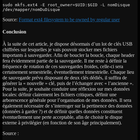
sudo mkfs.ext4 -E root_owner=$UID:$GID -L nomDisque 
/dev/mapper/nomDuDisque
Source:
Format ext4 filesystem to be owned by regular user
Conclusion
À la suite de cet article, je dispose désormais d’un lot de clés USB
chiffrées sur lesquelles je vais pouvoir stocker mes fichiers
importants à sauvegarder. Afin de boucler la boucle, chaque header
fera évidemment partie de la sauvegarde. Il me reste à définir la
fréquence de rotation de ces sauvegardes froides, celle-ci sera
certainement semestrielle, éventuellement trimestrielle. Chaque lieu
de sauvegarde prévu disposant de deux clés dédiés, il suffira de
générer la « nouvelle » clé, puis de l’échanger avec « l’ancienne ».
Pour la suite, je souhaite conduire une réflexion sur mes données
locales: définir clairement les fichiers critiques, définir une
arborescence générale pour l’organisation de mes données. Il sera
également nécessaire de s’interroger sur la pertinence des données
(données à garder ?) et de définir quelles données constituent
éventuellement une perte acceptable, afin de choisir le disque
externe à privilégier (en fonction de son âge principalement).
Source :