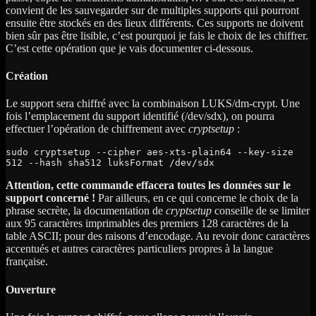
convient de les sauvegarder sur de multiples supports qui pourront
ensuite être stockés en des lieux différents. Ces supports ne doivent
bien sûr pas être lisible, c’est pourquoi je fais le choix de les chiffrer.
C’est cette opération que je vais documenter ci-dessous.
Création
Le support sera chiffré avec la combinaison LUKS/dm-crypt. Une
fois l’emplacement du support identifié (/dev/sdx), on pourra
effectuer l’opération de chiffrement avec
cryptsetup
:
sudo cryptsetup --cipher aes-xts-plain64 --key-size 
512
 --hash sha512 luksFormat /dev/sdx
Attention, cette commande effacera toutes les données sur le
support concerné !
Par ailleurs, en ce qui concerne le choix de la
phrase secrète, la documentation de
cryptsetup
conseille de se limiter
aux 95 caractères imprimables des premiers 128 caractères de la
table ASCII; pour des raisons d’encodage. Au revoir donc caractères
accentués et autres caractères particuliers propres à la langue
française.
Ouverture