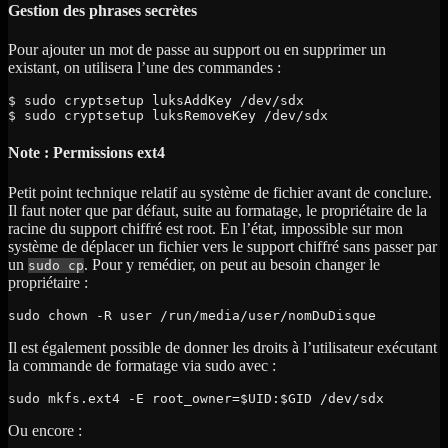
Gestion des phrases secrètes
Pour ajouter un mot de passe au support ou en supprimer un
existant, on utilisera l’une des commandes :
$ sudo cryptsetup luksAddKey /dev/sdx

$ sudo cryptsetup luksRemoveKey /dev/sdx
Note : Permissions ext4
Petit point technique relatif au système de fichier avant de conclure.
Il faut noter que par défaut, suite au formatage, le propriétaire de la
racine du support chiffré est root. En l’état, impossible sur mon
système de déplacer un fichier vers le support chiffré sans passer par
un
. Pour y remédier, on peut au besoin changer le
sudo cp
propriétaire :
sudo chown -R user /run/media/user/nomDuDisque
Il est également possible de donner les droits à l’utilisateur exécutant
la commande de formatage via sudo avec :
sudo mkfs.ext4 -E root_owner=$UID:$GID /dev/sdx
Ou encore :