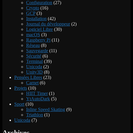
Configuration
(27)
Crypto
(16)
GCP
(3)
Installation
(42)
Journal du développeur
(2)
Logiciel Libre
(30)
macOS
(3)
Raspberry Pi
(11)
Réseau
(8)
Sauvegarde
(11)
Sécurité
(6)
Terminal
(39)
Unicoda
(2)
Unity3D
(8)
Pensées Libres
(23)
Carnet
(6)
Projets
(10)
HIIT Timer
(1)
YtAutoDark
(5)
Sport
(10)
Inline Speed Skating
(9)
Triathlon
(1)
Unicoda
(7)
Archives