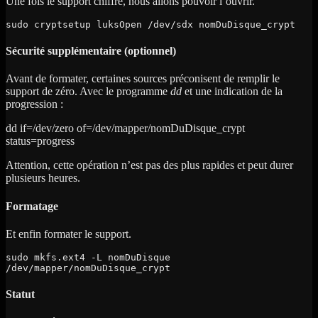
Une fois le support chiffré, nous allons pouvoir l’ouvrir.
sudo cryptsetup luksOpen /dev/sdx nomDuDisque_crypt
Sécurité supplémentaire (optionnel)
Avant de formater, certaines sources préconisent de remplir le
support de zéro. Avec le programme
dd
et une indication de la
progression :
dd if=/dev/zero of=/dev/mapper/nomDuDisque_crypt
status=progress
Attention, cette opération n’est pas des plus rapides et peut durer
plusieurs heures.
Formatage
Et enfin formater le support.
sudo mkfs.ext4 -L nomDuDisque 
/dev/mapper/nomDuDisque_crypt
Statut