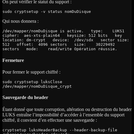
On peut vérifier le statut du support :
sudo cryptsetup -v status nomDuDisque
Qui nous donnera :
/dev/mapper/nomDuDisque is active.   type:    LUKS1   
cipher:  aes-xts-plain64   keysize: 512 bits   key 
location: dm-crypt   device:  /dev/sdx   sector size:  
512   offset:  4096 sectors   size:    30229492 
sectors   mode:    read/write Opération réussie.
Fermeture
Pour fermer le support chiffré :
sudo cryptsetup luksClose 
/dev/mapper/nomDuDisque_crypt
Sauvegarde du header
Étant donné que toute corruption, altération ou destruction du header
LUKS entraîne l’impossibilité d’accéder à l’ensemble du support
chiffré, il convient d’en effectuer une sauvegarde :
cryptsetup luksHeaderBackup --header-backup-file 