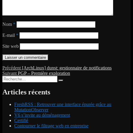
Nom
*
E-mail
*
Site web
Navigation
Publication
Précédent
[ArchLinux] dunst: gestionnaire de notifications
Publication
précédente :
Suivant
PGP – Première exploration
de
Recherche
suivante :
Recherche
l’article
pour :
Articles récents
FreshRSS : Retrouver une interface épurée grâce au
MutationObserver
V6 s’invite au déménagement
Certifié
Contourner le filtrage web en entreprise