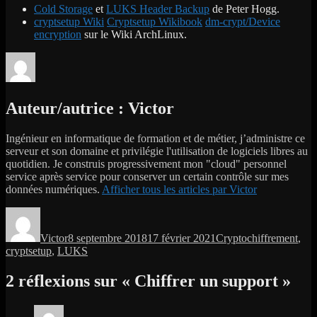
Cold Storage
et
LUKS Header Backup
de Peter Hogg.
cryptsetup Wiki
Cryptsetup Wikibook
dm-crypt/Device
encryption
sur le Wiki ArchLinux.
Auteur/autrice :
Victor
Ingénieur en informatique de formation et de métier, j’administre ce
serveur et son domaine et privilégie l'utilisation de logiciels libres au
quotidien. Je construis progressivement mon "cloud" personnel
service après service pour conserver un certain contrôle sur mes
données numériques.
Afficher tous les articles par Victor
Auteur
Publié
Catégories
Étiquettes
le
Victor
8 septembre 2018
17 février 2021
Crypto
chiffrement
,
cryptsetup
,
LUKS
2 réflexions sur « Chiffrer un support »