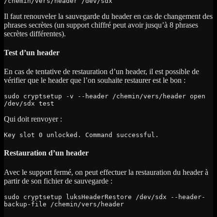
/chemin/vers/header /dev/sdx
Il faut renouveler la sauvegarde du header en cas de changement des
phrases secrètes (un support chiffré peut avoir jusqu’à 8 phrases
secrètes différentes).
Test d’un header
En cas de tentative de restauration d’un header, il est possible de
vérifier que le header que l’on souhaite restaurer est le bon :
sudo cryptsetup -v --header /chemin/vers/header open 
/dev/sdx test
Qui doit renvoyer :
Key slot 0 unlocked. Command successful.
Restauration d’un header
Avec le support fermé, on peut effectuer la restauration du header à
partir de son fichier de sauvegarde :
sudo cryptsetup luksHeaderRestore /dev/sdx --header-
backup-file /chemin/vers/header