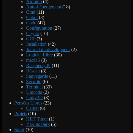
Arduino
(4)
Auto-hébergement
(18)
Cmd
(11)
Cobol
(3)
Code
(47)
Configuration
(27)
Crypto
(16)
GCP
(3)
Installation
(42)
Journal du développeur
(2)
Logiciel Libre
(30)
macOS
(3)
Raspberry Pi
(11)
Réseau
(8)
Sauvegarde
(11)
Sécurité
(6)
Terminal
(39)
Unicoda
(2)
Unity3D
(8)
Pensées Libres
(23)
Carnet
(6)
Projets
(10)
HIIT Timer
(1)
YtAutoDark
(5)
Sport
(10)