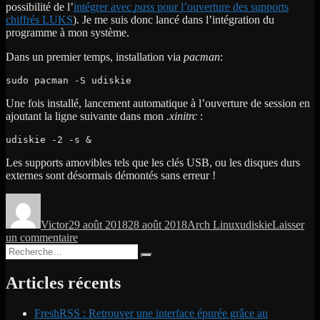
possibilité de l’
intégrer avec
pass
pour l’ouverture des supports
chiffrés LUKS
). Je me suis donc lancé dans l’intégration du
programme à mon système.
Dans un premier temps, installation via
pacman
:
sudo pacman -S udiskie
Une fois installé, lancement automatique à l’ouverture de session en
ajoutant la ligne suivante dans mon
.xinitrc
:
udiskie -2 -s &
Les supports amovibles tels que les clés USB, ou les disques durs
externes sont désormais démontés sans erreur !
Auteur
Publié
Catégories
Étiquettes
le
Victor
29 août 2018
28 août 2018
Arch Linux
udiskie
Laisser
sur
un commentaire
Recherche
[ArchLinux]
Recherche
pour :
Montage
auto
Articles récents
des
supports
FreshRSS : Retrouver une interface épurée grâce au
amovibles