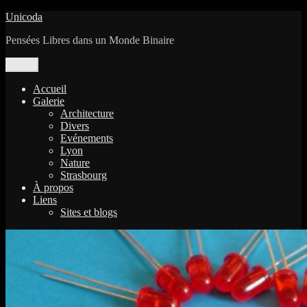
Aller
Unicoda
au
Pensées Libres dans un Monde Binaire
contenu
Menu
Accueil
Galerie
Architecture
Divers
Evénements
Lyon
Nature
Strasbourg
À propos
Liens
Sites et blogs