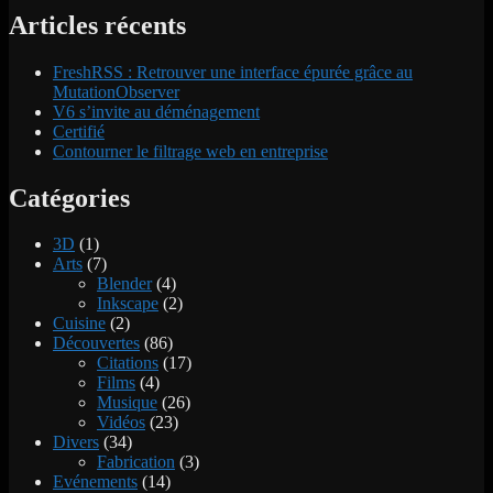
coverage
with
Articles récents
:
Maven,
in
using
FreshRSS : Retrouver une interface épurée grâce au
Sonar,
Jacoco. »
MutationObserver
from
V6 s’invite au déménagement
Jenkins,
Certifié
with
Contourner le filtrage web en entreprise
Maven,
using
Jacoco.
Catégories
3D
(1)
Arts
(7)
Blender
(4)
Inkscape
(2)
Cuisine
(2)
Découvertes
(86)
Citations
(17)
Films
(4)
Musique
(26)
Vidéos
(23)
Divers
(34)
Fabrication
(3)
Evénements
(14)