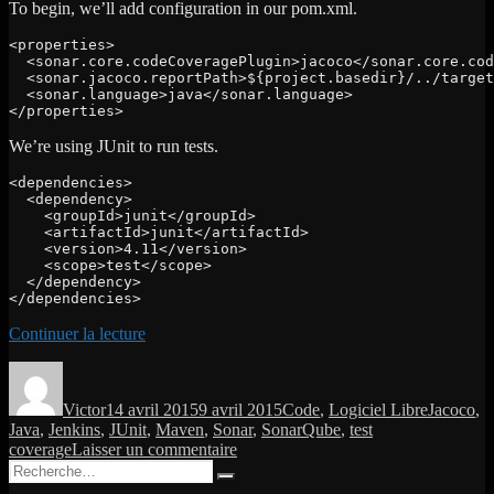
To begin, we’ll add configuration in our pom.xml.
<properties>

  <sonar.core.codeCoveragePlugin>jacoco</sonar.core.cod
  <sonar.jacoco.reportPath>${project.basedir}/../target
  <sonar.language>java</sonar.language>

</properties>
We’re using JUnit to run tests.
<dependencies>

  <dependency>

    <groupId>junit</groupId>

    <artifactId>junit</artifactId>

    <version>4.11</version>

    <scope>test</scope>

  </dependency>

</dependencies>
de
Continuer la lecture
« Enabling
Auteur
Publié
Catégories
Étiquette
code
le
coverage
Victor
14 avril 2015
9 avril 2015
Code
,
Logiciel Libre
Jacoco
,
:
Java
,
Jenkins
,
JUnit
,
Maven
,
Sonar
,
SonarQube
,
test
in
sur
coverage
Laisser un commentaire
Sonar,
Recherche
Enabling
from
Recherche
pour :
code
Jenkins,