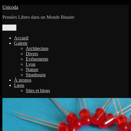
Aller
Unicoda
au
Pensées Libres dans un Monde Binaire
contenu
Menu
Accueil
Galerie
Architecture
Divers
Evénements
Lyon
Nature
Strasbourg
À propos
Liens
Sites et blogs