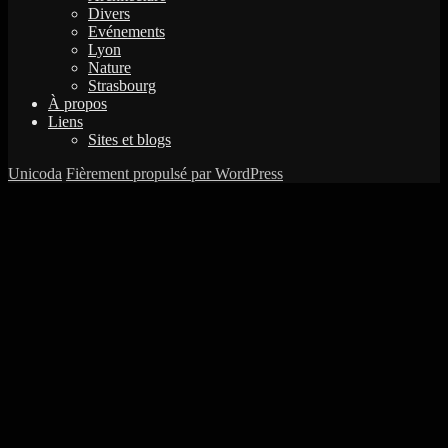
Divers
Evénements
Lyon
Nature
Strasbourg
À propos
Liens
Sites et blogs
Unicoda
Fièrement propulsé par WordPress