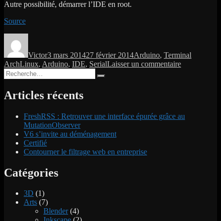
Autre possibilité, démarrer l’IDE en root.
Source
Auteur
Publié
Catégories
Étiquette
le
Victor
3 mars 2014
27 février 2014
Arduino
,
Terminal
sur
ArchLinux
,
Arduino
,
IDE
,
Serial
Laisser un commentaire
Recherche
Arduino
Recherche
pour :
IDE
–
Articles récents
Port
série
FreshRSS : Retrouver une interface épurée grâce au
indisponible
MutationObserver
V6 s’invite au déménagement
Certifié
Contourner le filtrage web en entreprise
Catégories
3D
(1)
Arts
(7)
Blender
(4)
Inkscape
(2)