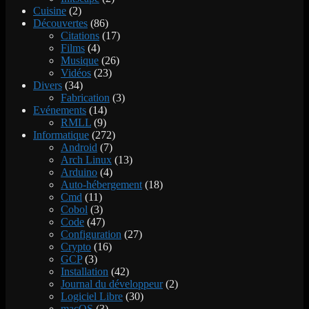
Cuisine
(2)
Découvertes
(86)
Citations
(17)
Films
(4)
Musique
(26)
Vidéos
(23)
Divers
(34)
Fabrication
(3)
Evénements
(14)
RMLL
(9)
Informatique
(272)
Android
(7)
Arch Linux
(13)
Arduino
(4)
Auto-hébergement
(18)
Cmd
(11)
Cobol
(3)
Code
(47)
Configuration
(27)
Crypto
(16)
GCP
(3)
Installation
(42)
Journal du développeur
(2)
Logiciel Libre
(30)
macOS
(3)