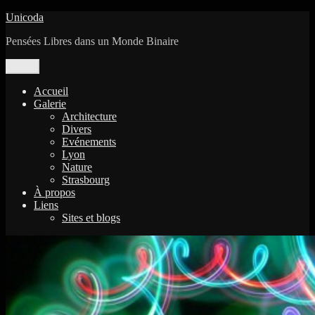
Aller
Unicoda
au
Pensées Libres dans un Monde Binaire
contenu
Menu
Accueil
Galerie
Architecture
Divers
Evénements
Lyon
Nature
Strasbourg
À propos
Liens
Sites et blogs