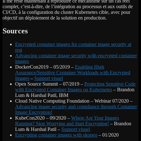
Il me reste maintenant à reproduire ce mécanisme sur un cas réel
complet, c’est-à-dire, de l’intégration au processus et aux outils de
CI/CD, à la configuration du cluster Kubernetes cible, avec pour
objectif un déploiement de la solution en production.
Sources
Encrypted container images for container image security at
rest
Advancing container image security with encrypted container
images
DockerCon2019 – 05/2019 –
Enabling High
Assurance/Sensitive Container Workloads with Encrypted
Images
–
Support visuel
Open Source Summit – 07/2019 –
Protecting Sensitive Code
with Encrypted Container Images on Kubernetes
– Brandon
Lum & Harshal Patil, IBM
Cloud Native Computing Foundation – Webinar 07/2020 –
Advancing image security and compliance through Container
Image Encryption!
KubeCon2020 – 09/2020 –
Where Are Your Images
Running? Stop Worrying and Start Encrypting!
– Brandon
Lum & Harshal Patil –
Support visuel
Encrypting container images with skopeo
– 01/2020