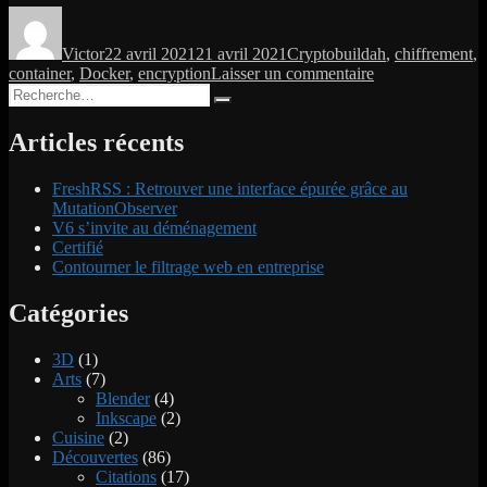
Auteur
Publié
Catégories
Étiquettes
le
Victor
22 avril 2021
21 avril 2021
Crypto
buildah
,
chiffrement
,
sur
container
,
Docker
,
encryption
Laisser un commentaire
Recherche
Chiffrement
Recherche
pour :
d’une
image
Articles récents
de
container
FreshRSS : Retrouver une interface épurée grâce au
MutationObserver
V6 s’invite au déménagement
Certifié
Contourner le filtrage web en entreprise
Catégories
3D
(1)
Arts
(7)
Blender
(4)
Inkscape
(2)
Cuisine
(2)
Découvertes
(86)
Citations
(17)