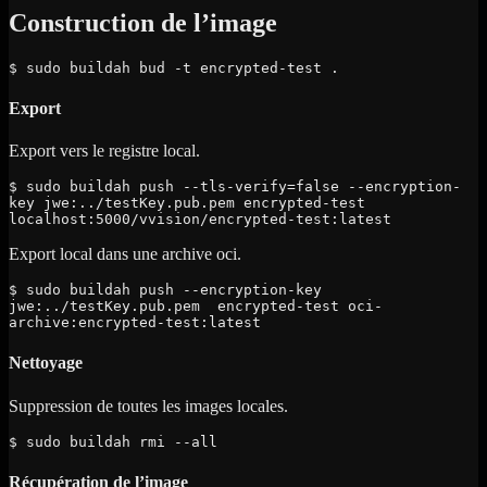
Construction de l’image
$ sudo buildah bud -t encrypted-test .
Export
Export vers le registre local.
$ sudo buildah push --tls-verify=false --encryption-
key jwe:../testKey.pub.pem encrypted-test 
localhost:5000/vvision/encrypted-test:latest
Export local dans une archive oci.
$ sudo buildah push --encryption-key 
jwe:../testKey.pub.pem  encrypted-test oci-
archive:encrypted-test:latest
Nettoyage
Suppression de toutes les images locales.
$ sudo buildah rmi --all
Récupération de l’image