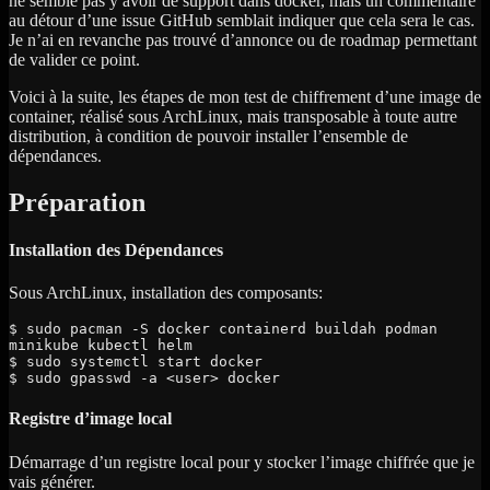
ne semble pas y avoir de support dans docker, mais un commentaire
au détour d’une issue GitHub semblait indiquer que cela sera le cas.
Je n’ai en revanche pas trouvé d’annonce ou de roadmap permettant
de valider ce point.
Voici à la suite, les étapes de mon test de chiffrement d’une image de
container, réalisé sous ArchLinux, mais transposable à toute autre
distribution, à condition de pouvoir installer l’ensemble de
dépendances.
Préparation
Installation des Dépendances
Sous ArchLinux, installation des composants:
$ sudo pacman -S docker containerd buildah podman 
minikube kubectl helm

$ sudo systemctl start docker

$ sudo gpasswd -a <user> docker
Registre d’image local
Démarrage d’un registre local pour y stocker l’image chiffrée que je
vais générer.