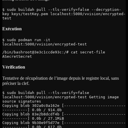
$ sudo buildah pull --tls-verify=false --decryption-
key keys/testKey.pem localhost:5000/vvision/encrypted-
test
Exécution
$ sudo podman run -it 
localhost:5000/vvision/encrypted-test
/bin/bashroot@3e3c1ccde93c:/# cat secret-file
ASecretSecret
Vérification
Tentative de récupération de l’image depuis le registre local, sans
préciser la clef.
$ sudo buildah pull --tls-verify=false 
localhost:5000/vvision/encrypted-test Getting image 
source signatures

Copying blob 302a0c0a162e [---------------------------
-----------] 0.0b / 914.0b

Copying blob 83e2b8dcdf4b [---------------------------
-----------] 0.0b / 27.1MiB

Copying blob 9b30e9f5d77e [---------------------------
-----------] 0.0b / 617.0b
