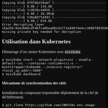
Copying blob 0f9f80250abf [---------------------------
-----------] 0.0b / 134.0b

Copying blob 7c9b3bc4d85b [---------------------------
-----------] 0.0b / 26.3MiB

Copying blob 538a8875d492 [---------------------------
-----------] 0.0b / 678.0b

Error decrypting layer 
sha256:83e2b8dcdf4bfca8bea0b23e771e84074e4cc308bf892bd6
missing private key needed for decryption
Utilisation dans Kubernetes
Démarrage d’un cluster Kubernetes avec
.
minikube
$ minikube start --network-plugin=cni --enable-
default-cni --container-runtime=cri-o --
bootstrapper=kubeadm --insecure-registry="
<local_ip_addr>:5000"

$ minikube dashboard
Mécanisme de synchronisation des clefs
Installation du composant responsable déploiement de la clef de
déchiffrement.
$ git clone https://github.com/IBM/k8s-enc-image-