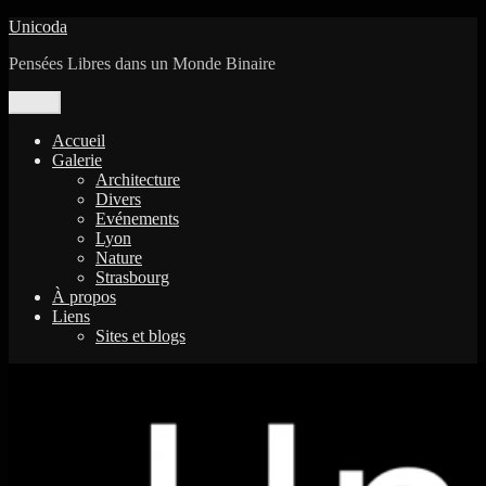
Aller
Unicoda
au
Pensées Libres dans un Monde Binaire
contenu
Menu
Accueil
Galerie
Architecture
Divers
Evénements
Lyon
Nature
Strasbourg
À propos
Liens
Sites et blogs