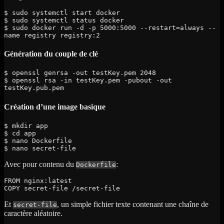
$ sudo systemctl start docker  

$ sudo systemctl status docker

$ sudo docker run -d -p 5000:5000 --restart=always --
name registry registry:2
Génération du couple de clé
$ openssl genrsa -out testKey.pem 2048

$ openssl rsa -in testKey.pem -pubout -out 
testKey.pub.pem
Création d’une image basique
$ mkdir app

$ cd app

$ nano Dockerfile

$ nano secret-file
Avec pour contenu du
:
Dockerfile
FROM nginx:latest
COPY secret-file /secret-file
Et
, un simple fichier texte contenant une chaîne de
secret-file
caractère aléatoire.