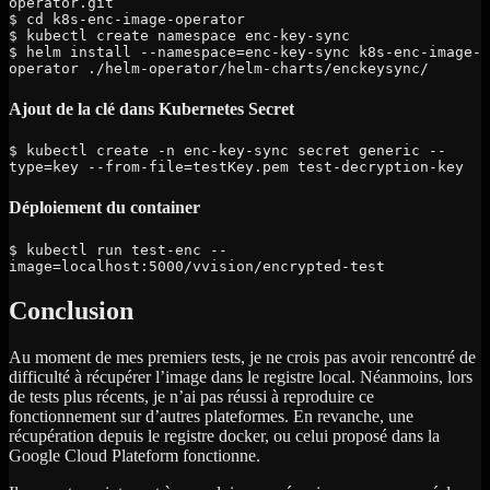
operator.git

$ cd k8s-enc-image-operator

$ kubectl create namespace enc-key-sync

$ helm install --namespace=enc-key-sync k8s-enc-image-
operator ./helm-operator/helm-charts/enckeysync/
Ajout de la clé dans Kubernetes Secret
$ kubectl create -n enc-key-sync secret generic --
type=key --from-file=testKey.pem test-decryption-key
Déploiement du container
$ kubectl run test-enc --
image=localhost:5000/vvision/encrypted-test
Conclusion
Au moment de mes premiers tests, je ne crois pas avoir rencontré de
difficulté à récupérer l’image dans le registre local. Néanmoins, lors
de tests plus récents, je n’ai pas réussi à reproduire ce
fonctionnement sur d’autres plateformes. En revanche, une
récupération depuis le registre docker, ou celui proposé dans la
Google Cloud Plateform fonctionne.