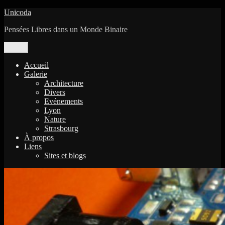
Aller
Unicoda
au
Pensées Libres dans un Monde Binaire
contenu
Menu
Accueil
Galerie
Architecture
Divers
Evénements
Lyon
Nature
Strasbourg
À propos
Liens
Sites et blogs