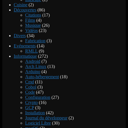
Cuisine
(2)
Découvertes
(86)
Citations
(17)
Films
(4)
Musique
(26)
Vidéos
(23)
Divers
(34)
Fabrication
(3)
Evénements
(14)
RMLL
(9)
Informatique
(272)
Android
(7)
Arch Linux
(13)
Arduino
(4)
Auto-hébergement
(18)
Cmd
(11)
Cobol
(3)
Code
(47)
Configuration
(27)
Crypto
(16)
GCP
(3)
Installation
(42)
Journal du développeur
(2)
Logiciel Libre
(30)