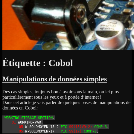
Étiquette :
Cobol
Manipulations de données simples
Des cas simples, toujours bon à avoir sous la main, ou ici plus
particulièrement sous les yeux et à portée d’internet !
Dans cet article je vais parler de quelques bases de manipulations de
données en Cobol:
WORKING-STORAGE
SECTION
.
01
 WORKING-VAR.
05
 W-SOLDMOYEN-15-2 
PIC
S9(15)V9(2)
COMP-3
.
05
 W-SOLDMOYEN-17   
PIC
S9(17)
COMP-3
.