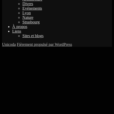
Divers
Evénements
Lyon
Nature
Strasbourg
À propos
Liens
Sites et blogs
Unicoda
Fièrement propulsé par WordPress