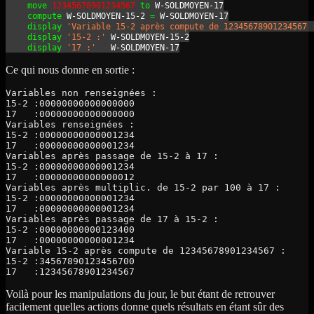
move
12345678901234567
to
 W-SOLDMOYEN-17
compute
 W-SOLDMOYEN-15-2 
=
 W-SOLDMOYEN-17
display
'Variable 15-2 après compute de 12345678901234567 
display
'15-2 :'
 W-SOLDMOYEN-15-2
display
'17 :'
   W-SOLDMOYEN-17
Ce qui nous donne en sortie :
Variables non renseignées :

15-2 :00000000000000000

17   :00000000000000000

Variables renseignées :

15-2 :00000000000001234

17   :00000000000001234

Variables après passage de 15-2 à 17 :

15-2 :00000000000001234

17   :00000000000000012

Variables après multiplic. de 15-2 par 100 à 17 :

15-2 :00000000000001234

17   :00000000000001234

Variables après passage de 17 à 15-2 :

15-2 :00000000000123400

17   :00000000000001234

Variable 15-2 après compute de 12345678901234567 :

15-2 :34567890123456700

Voilà pour les manipulations du jour, le but étant de retrouver
facilement quelles actions donne quels résultats en étant sûr des