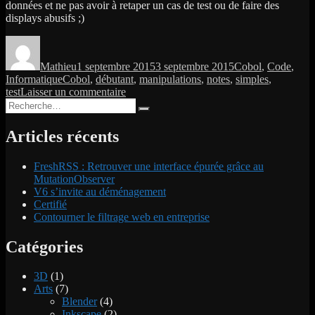
données et ne pas avoir à retaper un cas de test ou de faire des
displays abusifs ;)
Auteur
Publié
Catégories
le
Mathieu
1 septembre 2015
3 septembre 2015
Cobol
,
Code
,
Étiquettes
Informatique
Cobol
,
débutant
,
manipulations
,
notes
,
simples
,
sur
test
Laisser un commentaire
Recherche
Manipulations
Recherche
pour :
de
données
Articles récents
simples
FreshRSS : Retrouver une interface épurée grâce au
MutationObserver
V6 s’invite au déménagement
Certifié
Contourner le filtrage web en entreprise
Catégories
3D
(1)
Arts
(7)
Blender
(4)
Inkscape
(2)