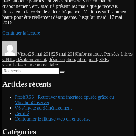
liste publicité pour les nouvelles offres de SFR en matière
d’abonnement, etc. Jusqu’à présent, les mails que je recevais
finissaient à la corbeille et leur fréquence n’était pas suffisamment
haute pour être réellement dérangeante. Jusqu’au mardi 17 mai
2016…
de
Continuer la lecture
« SFR
Auteur
Publié
Catégories
É
et
le
l’emailing
Victor
26 mai 2016
25 mai 2016
Informatique
,
Pensées Libres
sauvage »
CNIL
,
désabonnement
,
désinscription
,
fibre
,
mail
,
SFR
,
sur
spam
Laisser un commentaire
Recherche
SFR
Recherche
pour :
et
l’emailing
Articles récents
sauvage
FreshRSS : Retrouver une interface épurée grâce au
MutationObserver
V6 s’invite au déménagement
Certifié
Contourner le filtrage web en entreprise
Catégories