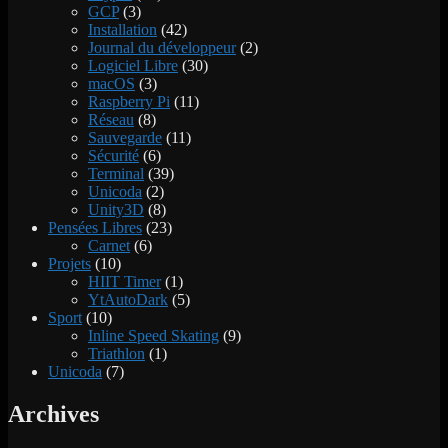
GCP
(3)
Installation
(42)
Journal du développeur
(2)
Logiciel Libre
(30)
macOS
(3)
Raspberry Pi
(11)
Réseau
(8)
Sauvegarde
(11)
Sécurité
(6)
Terminal
(39)
Unicoda
(2)
Unity3D
(8)
Pensées Libres
(23)
Carnet
(6)
Projets
(10)
HIIT Timer
(1)
YtAutoDark
(5)
Sport
(10)
Inline Speed Skating
(9)
Triathlon
(1)
Unicoda
(7)
Archives