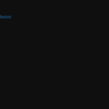
RFID
bserver