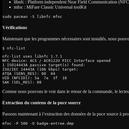
libnfc : Platform independent Near Field Communication (NFC)
mfoc : MiFare Classic Universal toolKit
sudo pacman -S libnfc mfoc
Vérifications
Maintenant que les programmes nécessaires sont installés, nous pouvons
$ nfc-list
nfc-list uses libnfc 1.7.1
NFC device: ACS / ACR122U PICC Interface opened
1 ISO14443A passive target(s) found:
ISO/IEC 14443A (106 kbps) target:
ATQA (SENS_RES): 00  04
UID (NFCID1): 5a  7a  3f  10
SAK (SEL_RES): 08
Comme nous pouvons le voir dans le retour de la commande, le lecteur
Extraction du contenu de la puce source
Passons maintenant à l’extraction des données de la puce source à pro
mfoc -P 500 -O badge-entree.dmp