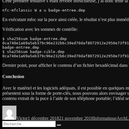
Cette première tentative s’étant révélée infructueuse, j’ai donc tenté l
nfc-mfclassic W a u badge-entree.dmp
En exécutant mfoc sur la puce ainsi créée, le résultat n’est plus immédi
Vérification avec les sommes de contrôle:
$ sha256sum badge-entree.dmp
0ca740e1a69a5eb379c96e232b6c39ed70daf8072912e2950e73f91
badge-entree.dmp
$ sha256sum badge-cible.dmp
0ca740e1a69a5eb379c96e232b6c39ed70daf8072912e2950e73f91
Dernier point, pour afficher le contenu d’un fichier hexadécimal dans
Conclusion
Avec le matériel et les logiciels adéquats, il est possible en quelqu
présentent sous la forme de porte-clés, nous pouvons alors envisager un
contenu extrait de la puce à l’aide de son téléphone portable; l’idéal
Auteur
Publié
Catégories
Étiquet
le
Victor
1 décembre 2018
21 novembre 2018
Informatique
ArchL
Recherche
Recherche
pour :