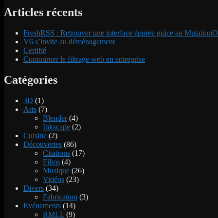
Articles récents
FreshRSS : Retrouver une interface épurée grâce au MutationO
V6 s’invite au déménagement
Certifié
Contourner le filtrage web en entreprise
Catégories
3D
(1)
Arts
(7)
Blender
(4)
Inkscape
(2)
Cuisine
(2)
Découvertes
(86)
Citations
(17)
Films
(4)
Musique
(26)
Vidéos
(23)
Divers
(34)
Fabrication
(3)
Evénements
(14)
RMLL
(9)