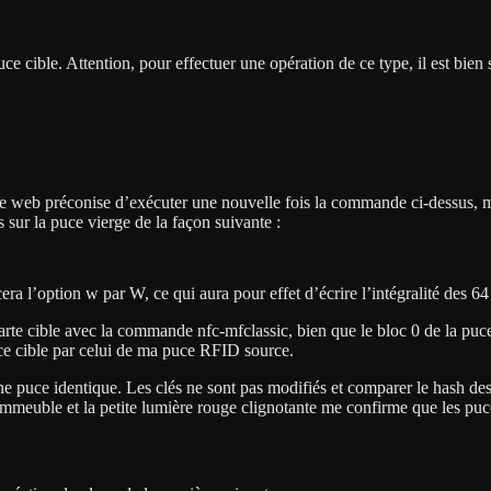
ce cible. Attention, pour effectuer une opération de ce type, il est bien 
 le web préconise d’exécuter une nouvelle fois la commande ci-dessus, mai
 sur la puce vierge de la façon suivante :
a l’option w par W, ce qui aura pour effet d’écrire l’intégralité des 64 b
carte cible avec la commande nfc-mfclassic, bien que le bloc 0 de la pu
ce cible par celui de ma puce RFID source.
 puce identique. Les clés ne sont pas modifiés et comparer le hash des 
 immeuble et la petite lumière rouge clignotante me confirme que les puc