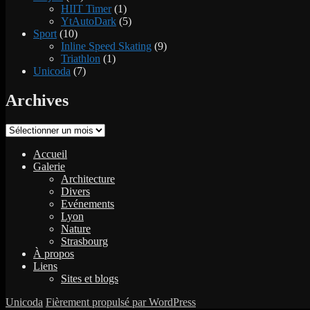
HIIT Timer
(1)
YtAutoDark
(5)
Sport
(10)
Inline Speed Skating
(9)
Triathlon
(1)
Unicoda
(7)
Archives
Archives
Accueil
Galerie
Architecture
Divers
Evénements
Lyon
Nature
Strasbourg
À propos
Liens
Sites et blogs
Unicoda
Fièrement propulsé par WordPress