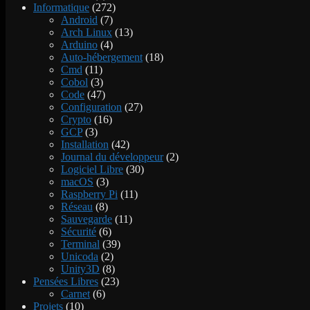
Informatique
(272)
Android
(7)
Arch Linux
(13)
Arduino
(4)
Auto-hébergement
(18)
Cmd
(11)
Cobol
(3)
Code
(47)
Configuration
(27)
Crypto
(16)
GCP
(3)
Installation
(42)
Journal du développeur
(2)
Logiciel Libre
(30)
macOS
(3)
Raspberry Pi
(11)
Réseau
(8)
Sauvegarde
(11)
Sécurité
(6)
Terminal
(39)
Unicoda
(2)
Unity3D
(8)
Pensées Libres
(23)
Carnet
(6)
Projets
(10)