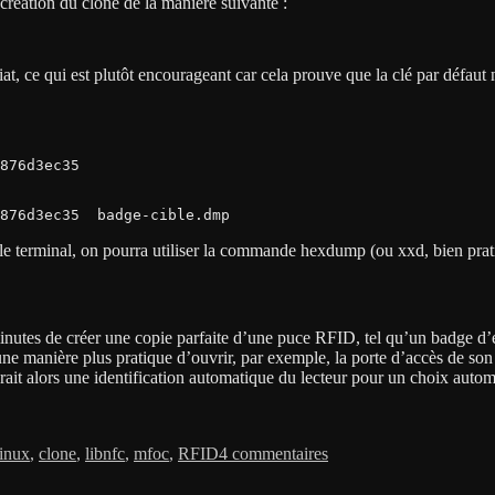
a création du clone de la manière suivante :
at, ce qui est plutôt encourageant car cela prouve que la clé par défaut n’
876d3ec35  
876d3ec35  badge-cible.dmp
 le terminal, on pourra utiliser la commande hexdump (ou xxd, bien pra
es minutes de créer une copie parfaite d’une puce RFID, tel qu’un badge
e manière plus pratique d’ouvrir, par exemple, la porte d’accès de son e
 serait alors une identification automatique du lecteur pour un choix aut
tes
sur
Clone
inux
,
clone
,
libnfc
,
mfoc
,
RFID
4 commentaires
parfait
d’une
puce