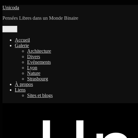
Aller
Unicoda
au
Pensées Libres dans un Monde Binaire
contenu
Menu
Accueil
Galerie
Architecture
Divers
Evénements
Lyon
Nature
Strasbourg
À propos
Liens
Sites et blogs