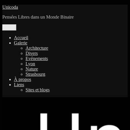
Aller
Unicoda
au
Pensées Libres dans un Monde Binaire
contenu
Menu
Accueil
Galerie
Architecture
Divers
Evénements
Lyon
Nature
Strasbourg
À propos
Liens
Sites et blogs