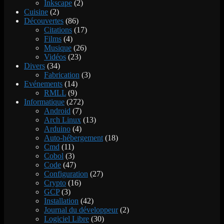
Inkscape
(2)
Cuisine
(2)
Découvertes
(86)
Citations
(17)
Films
(4)
Musique
(26)
Vidéos
(23)
Divers
(34)
Fabrication
(3)
Evénements
(14)
RMLL
(9)
Informatique
(272)
Android
(7)
Arch Linux
(13)
Arduino
(4)
Auto-hébergement
(18)
Cmd
(11)
Cobol
(3)
Code
(47)
Configuration
(27)
Crypto
(16)
GCP
(3)
Installation
(42)
Journal du développeur
(2)
Logiciel Libre
(30)