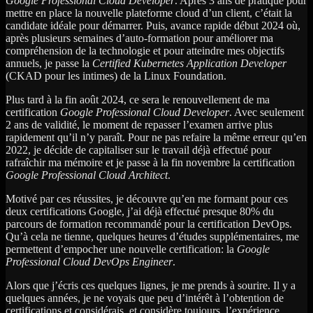
Google Professional Cloud Developer
. Après 3 ans de pratique pour
mettre en place la nouvelle plateforme cloud d’un client, c’était la
candidate idéale pour démarrer. Puis, avance rapide début 2024 où,
après plusieurs semaines d’auto-formation pour améliorer ma
compréhension de la technologie et pour atteindre mes objectifs
annuels, je passe la
Certified Kubernetes Application Developer
(CKAD pour les intimes) de la Linux Foundation.
Plus tard à la fin août 2024, ce sera le renouvellement de ma
certification
Google Professional Cloud Developer
. Avec seulement
2 ans de validité, le moment de repasser l’examen arrive plus
rapidement qu’il n’y paraît. Pour ne pas refaire la même erreur qu’en
2022, je décide de capitaliser sur le travail déjà effectué pour
rafraîchir ma mémoire et je passe à la fin novembre la certification
Google Professional Cloud Architect
.
Motivé par ces réussites, je découvre qu’en me formant pour ces
deux certifications Google, j’ai déjà effectué presque 80% du
parcours de formation recommandé pour la certification DevOps.
Qu’à cela ne tienne, quelques heures d’études supplémentaires, me
permettent d’empocher une nouvelle certification: la
Google
Professional Cloud DevOps Engineer
.
Alors que j’écris ces quelques lignes, je me prends à sourire. Il y a
quelques années, je ne voyais que peu d’intérêt à l’obtention de
certifications et considérais, et considère toujours, l’expérience