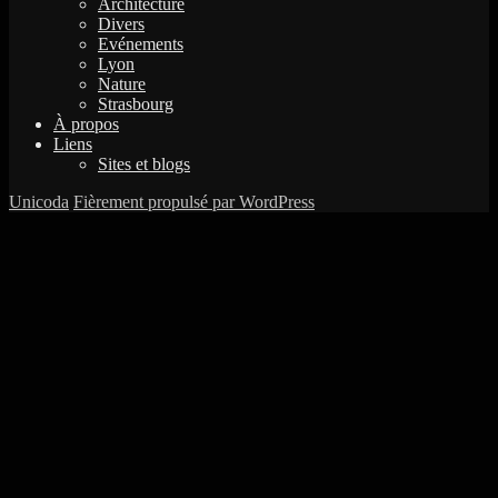
Architecture
Divers
Evénements
Lyon
Nature
Strasbourg
À propos
Liens
Sites et blogs
Unicoda
Fièrement propulsé par WordPress