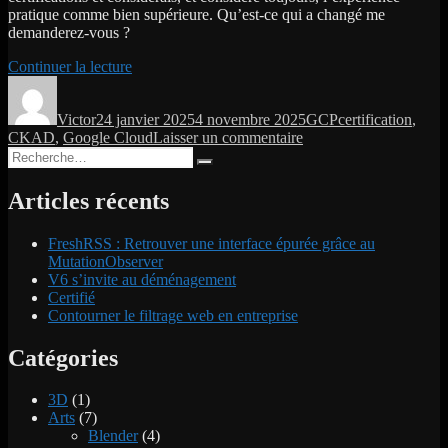
pratique comme bien supérieure. Qu’est-ce qui a changé me
demanderez-vous ?
de
Continuer la lecture
Auteur
Publié
« Certifié »
Catégories
Étiquettes
le
Victor
24 janvier 2025
4 novembre 2025
GCP
certification
,
sur
CKAD
,
Google Cloud
Laisser un commentaire
Recherche
Certifié
Recherche
pour :
Articles récents
FreshRSS : Retrouver une interface épurée grâce au
MutationObserver
V6 s’invite au déménagement
Certifié
Contourner le filtrage web en entreprise
Catégories
3D
(1)
Arts
(7)
Blender
(4)