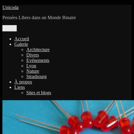
Aller
Unicoda
au
Pensées Libres dans un Monde Binaire
contenu
Menu
Accueil
Galerie
Architecture
Divers
Evénements
Lyon
Nature
Strasbourg
À propos
Liens
Sites et blogs