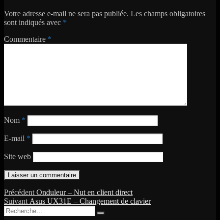
Votre adresse e-mail ne sera pas publiée.
Les champs obligatoires
sont indiqués avec
*
Commentaire
*
Nom
*
E-mail
*
Site web
Navigation
Publication
Précédent
Onduleur – Nut en client direct
Publication
précédente :
Suivant
Asus UX31E – Changement de clavier
de
Recherche
suivante :
Recherche
pour :