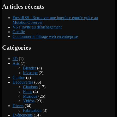
l’article
Articles récents
FreshRSS : Retrouver une interface épurée grâce au
MutationObserver
V6 s’invite au déménagement
Certifié
Contourner le filtrage web en entreprise
Catégories
3D
(1)
Arts
(7)
Blender
(4)
Inkscape
(2)
Cuisine
(2)
Découvertes
(86)
Citations
(17)
Films
(4)
Musique
(26)
Vidéos
(23)
Divers
(34)
Fabrication
(3)
Evénements
(14)