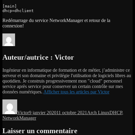
[main]

dhcp=dhclient
Redémarrage du service NetworkManager et retour de la
connexion!
Auteur/autrice :
Victor
Ingénieur en informatique de formation et de métier, j’administre ce
serveur et son domaine et privilégie l'utilisation de logiciels libres au
quotidien. Je construis progressivement mon "cloud" personnel
service après service pour conserver un certain contrôle sur mes
données numériques.
Afficher tous les articles par Victor
Auteur
Publié
Catégories
Étiquettes
le
Victor
9 janvier 2020
11 octobre 2021
Arch Linux
DHCP
,
NetworkManager
Laisser un commentaire