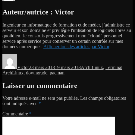
Auteur/autrice :
Victor
Ingénieur en informatique de formation et de métier, j’administre ce
serveur et son domaine et privilégie l'utilisation de logiciels libres au
quotidien. Je construis progressivement mon "cloud" personnel
service après service pour conserver un certain contrôle sur mes
données numériques.
Afficher tous les articles par Victor
Auteur
Publié
Catégories
Étique
le
Victor
23 mars 2018
19 mars 2018
Arch Linux
,
Terminal
ArchLinux
,
downgrade
,
pacman
Laisser un commentaire
Votre adresse e-mail ne sera pas publiée.
Les champs obligatoires
sont indiqués avec
*
Commentaire
*