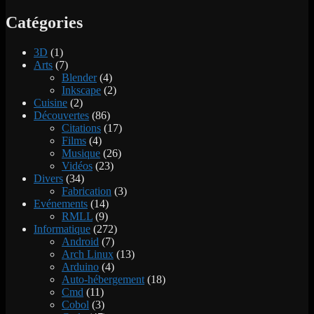
Catégories
3D
(1)
Arts
(7)
Blender
(4)
Inkscape
(2)
Cuisine
(2)
Découvertes
(86)
Citations
(17)
Films
(4)
Musique
(26)
Vidéos
(23)
Divers
(34)
Fabrication
(3)
Evénements
(14)
RMLL
(9)
Informatique
(272)
Android
(7)
Arch Linux
(13)
Arduino
(4)
Auto-hébergement
(18)
Cmd
(11)
Cobol
(3)