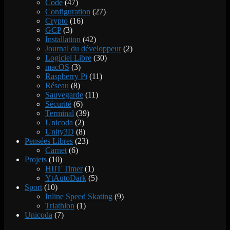
Code
(47)
Configuration
(27)
Crypto
(16)
GCP
(3)
Installation
(42)
Journal du développeur
(2)
Logiciel Libre
(30)
macOS
(3)
Raspberry Pi
(11)
Réseau
(8)
Sauvegarde
(11)
Sécurité
(6)
Terminal
(39)
Unicoda
(2)
Unity3D
(8)
Pensées Libres
(23)
Carnet
(6)
Projets
(10)
HIIT Timer
(1)
YtAutoDark
(5)
Sport
(10)
Inline Speed Skating
(9)
Triathlon
(1)
Unicoda
(7)