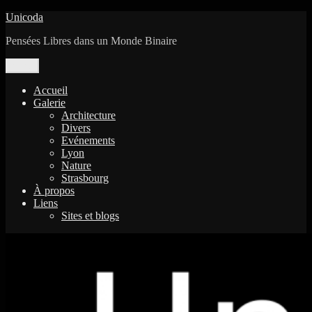
Aller
Unicoda
au
Pensées Libres dans un Monde Binaire
contenu
Menu
Accueil
Galerie
Architecture
Divers
Evénements
Lyon
Nature
Strasbourg
À propos
Liens
Sites et blogs