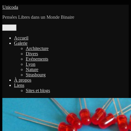
Aller
Unicoda
au
Pensées Libres dans un Monde Binaire
contenu
Menu
Accueil
Galerie
Architecture
Divers
Evénements
Lyon
Nature
Strasbourg
À propos
Liens
Sites et blogs