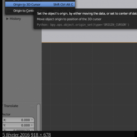
Publié
Taille
5 février 2016
918 × 678