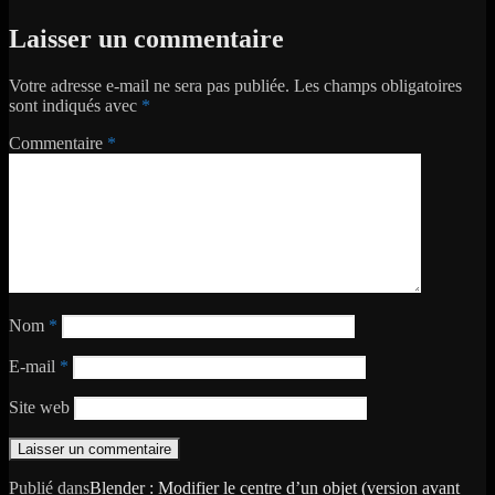
le
réelle
Laisser un commentaire
Votre adresse e-mail ne sera pas publiée.
Les champs obligatoires
sont indiqués avec
*
Commentaire
*
Nom
*
E-mail
*
Site web
Navigation
Publié dans
Blender : Modifier le centre d’un objet (version avant